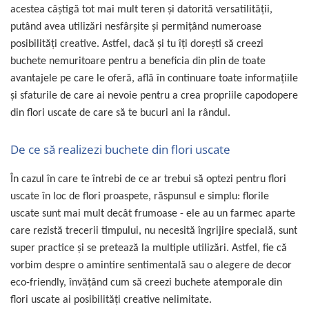
acestea câştigă tot mai mult teren şi datorită versatilităţii,
putând avea utilizări nesfârşite şi permiţând numeroase
posibilităţi creative. Astfel, dacă şi tu îţi doreşti să creezi
buchete nemuritoare pentru a beneficia din plin de toate
avantajele pe care le oferă, află în continuare toate informaţiile
şi sfaturile de care ai nevoie pentru a crea propriile capodopere
din flori uscate de care să te bucuri ani la rândul.
De ce să realizezi buchete din flori uscate
În cazul în care te întrebi de ce ar trebui să optezi pentru flori
uscate în loc de flori proaspete, răspunsul e simplu: florile
uscate sunt mai mult decât frumoase - ele au un farmec aparte
care rezistă trecerii timpului, nu necesită îngrijire specială, sunt
super practice şi se pretează la multiple utilizări. Astfel, fie că
vorbim despre o amintire sentimentală sau o alegere de decor
eco-friendly, învățând cum să creezi buchete atemporale din
flori uscate ai posibilităţi creative nelimitate.