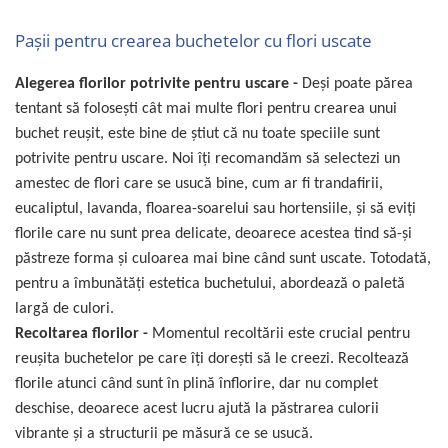
Paşii pentru crearea buchetelor cu flori uscate
Alegerea florilor potrivite pentru uscare -
Deşi poate părea
tentant să foloseşti cât mai multe flori pentru crearea unui
buchet reuşit, este bine de ştiut că nu toate speciile sunt
potrivite pentru uscare. Noi îţi recomandăm să selectezi un
amestec de flori care se usucă bine, cum ar fi trandafirii,
eucaliptul, lavanda, floarea-soarelui sau hortensiile, şi să eviţi
florile care nu sunt prea delicate, deoarece acestea tind să-și
păstreze forma și culoarea mai bine când sunt uscate. Totodată,
pentru a îmbunătăţi estetica buchetului, abordează o paletă
largă de culori.
Recoltarea florilor -
Momentul recoltării este crucial pentru
reuşita buchetelor pe care îţi doreşti să le creezi. Recoltează
florile atunci când sunt în plină înflorire, dar nu complet
deschise, deoarece acest lucru ajută la păstrarea culorii
vibrante și a structurii pe măsură ce se usucă.