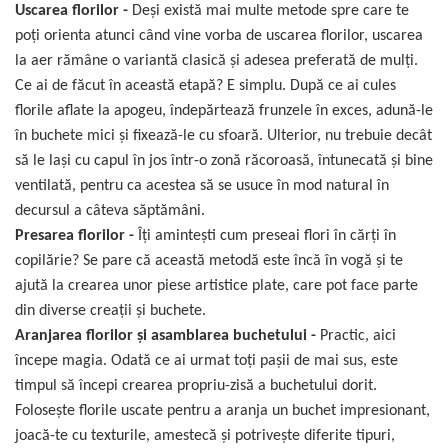
Uscarea florilor -
Deşi există mai multe metode spre care te
poţi orienta atunci când vine vorba de uscarea florilor, uscarea
la aer rămâne o variantă clasică și adesea preferată de mulți.
Ce ai de făcut în această etapă? E simplu. După ce ai cules
florile aflate la apogeu, îndepărtează frunzele în exces, adună-le
în buchete mici și fixează-le cu sfoară. Ulterior, nu trebuie decât
să le laşi cu capul în jos într-o zonă răcoroasă, întunecată și bine
ventilată, pentru ca acestea să se usuce în mod natural în
decursul a câteva săptămâni.
Presarea florilor -
Îți amintești cum preseai flori în cărți în
copilărie? Se pare că această metodă este încă în vogă şi te
ajută la crearea unor piese artistice plate, care pot face parte
din diverse creații și buchete.
Aranjarea florilor şi asamblarea buchetului -
Practic, aici
începe magia. Odată ce ai urmat toţi paşii de mai sus, este
timpul să începi crearea propriu-zisă a buchetului dorit.
Folosește florile uscate pentru a aranja un buchet impresionant,
joacă-te cu texturile, amestecă și potrivește diferite tipuri,