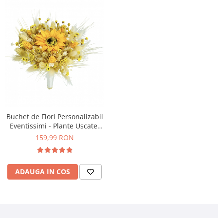
Buchet de Flori Personalizabil
Eventissimi - Plante Uscate,
Mic, Predominant Galben, cu
159,99 RON
floarea soarelui din foita de
sapun
ADAUGA IN COS