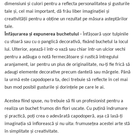
dimensiuni și culori pentru a reflecta personalitatea și gusturile
tale şi, cel mai important, dă frâu liber imaginaţiei şi
creativităţii pentru a obţine un rezultat pe măsura asteptărilor
tale.
Înfăşurarea şi expunerea buchetului -
Înfăşoară ușor tulpinile
cu sfoară sau cu o panglică decorativă, fixând buchetul la locul
lui. Ulterior, așează-l într-o vază sau chiar într-un ulcior vechi
pentru a adăuga o notă fermecătoare și rustică întregului
aranjament, iar pentru un plus de originalitate, nu-ţi fie frică să
adaugi elemente decorative precum dantelă sau mărgele. Până
la urmă este capodopera ta, deci trebuie să reflecte în cel mai
bun mod posibil gusturile şi dorinţele pe care le ai.
Acestea fiind spuse, nu trebuie să fii un profesionist pentru a
realiza un buchet frumos din flori uscate. Cu puțină îndrumare
și practică, poţi crea o adevărată capodoperă, aşa că lasă-ţi
imaginația să înflorească şi nu uita: frumusețea acestei arte stă
în simplitate şi creativitate.