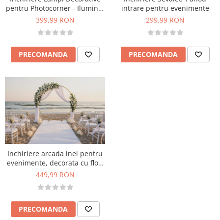
pentru Photocorner - Iluminat
intrare pentru evenimente
Elegant pentru Evenimente
399,99 RON
299,99 RON
PRECOMANDA
PRECOMANDA
Inchiriere arcada inel pentru
evenimente, decorata cu flori
si voal, alb- verde
449,99 RON
PRECOMANDA