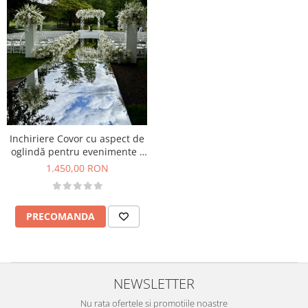
Inchiriere Covor cu aspect de
oglindă pentru evenimente -
Efect spectaculos și elegant
1.450,00 RON
PRECOMANDA
NEWSLETTER
Nu rata ofertele si promotiile noastre