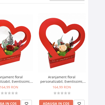
anjament floral
Aranjament floral
izabil, Eventissimi,
personalizabil, Eventissimi,
 licheni si trandafir
Inima cu licheni si trandafir
164,99 RON
164,99 RON
genat, Multicolor
criogenat si plante uscate,
Multicolor
GA IN COS
ADAUGA IN COS