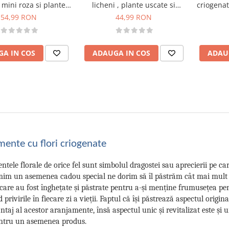
licheni , plante uscate si
, mini roza si plante
criogenat
plante criogenate (Albastru,
nate (Bleu, verde)
uscate
44,99 RON
54,99 RON
verde)
ADAUGA IN COS
A IN COS
ADAU
ente cu flori criogenate
tele florale de orice fel sunt simbolul dragostei sau aprecierii pe ca
im un asemenea cadou special ne dorim să îl păstrăm cât mai mult în
care au fost înghețate și păstrate pentru a-și menține frumusețea pe
 privirile în fiecare zi a vieții. Faptul că își păstrează aspectul orig
taj al acestor aranjamente, însă aspectul unic și revitalizat este și u
entru un asemenea produs.