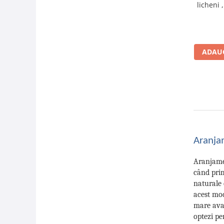
licheni 
crioge
ADAUG
Aranjam
Aranjamen
când prim
naturale 
acest mod
mare avan
optezi p