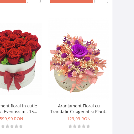
ent floral in cutie
Aranjament Floral cu
, Eventissimi, 15
Trandafir Criogenat si Plante
i Naturali Criogenati,
Naturale Uscate in vas
599,99 RON
129,99 RON
naturali stabilizati,
Ceramic Multicolor,
lb, personalizabil
Eventissimi