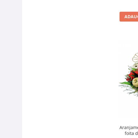
flori cr
vas ce
ADAUG
Aranjamen
foita 