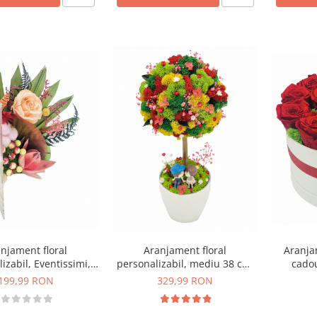
Aranjament floral
Aranjam
njament floral
personalizabil, mediu 38 cm,
cadou
izabil, Eventissimi,
tip copacel / pomisor cu
Trandafir
dou, carte, trandafir
329,99 RON
199,99 RON
licheni naturali stabilizati si
Licheni 
t, licheni si plante
flori criogenate si uscate in
Rosu/A
ate multicolor