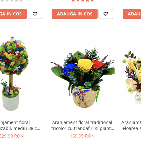
suport tip buturuga (Verde)
te (Multicolor)
ADAUGA IN COS
ADAU
A IN COS
Aranjamet
njament floral
Aranjament floral traditional
Floarea s
izabil, mediu 38 cm,
tricolor cu trandafiri si plante
plante st
pacel / pomisor cu
naturale criogenate (Albastru
329,99 RON
169,99 RON
aturali stabilizati si
/ Galben / Rosu)