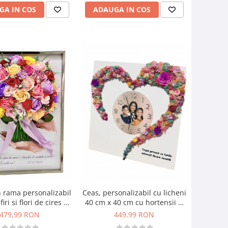
GA IN COS
ADAUGA IN COS
n rama personalizabil
Ceas, personalizabil cu licheni
iri si flori de cires 30
40 cm x 40 cm cu hortensii si
42 cm (multicolor)
trandafiri criogenati si plante
479,99 RON
449,99 RON
naturale uscate (Multicolor)