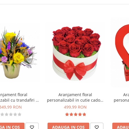
Aranjament floral
njament floral
Ar
personalizabil in cutie cadou,
zabil cu trandafiri si
personal
Eventissimi, Trandafiri
turale criogenate si
Inima cu
499,99 RON
349,99 RON
Naturali Criogenati, Licheni
stabilizate
crio
naturali stabilizati, Rosu/Alb
ADAUGA IN COS
A IN COS
ADAU