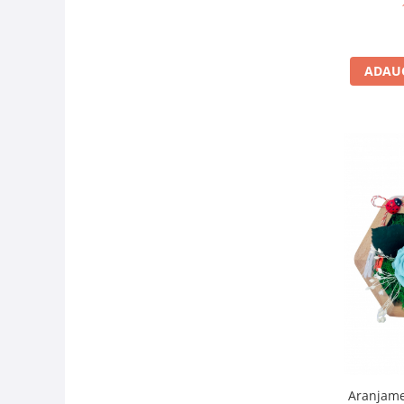
usca
ADAUG
Aranjame