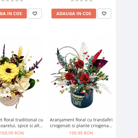
GA IN COS
ADAUGA IN COS
 floral traditional cu
Aranjament floral cu trandafiri
oarelui, spice si alte
criogenati si plante criogenate
abilizate (Multicolor)
(Multicolor)
169,99 RON
199,99 RON