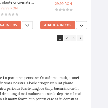
, plante criogenate si
29,99 RON
 pe pat de licheni
79,99 RON
(Rosu)
GA IN COS
ADAUGA IN COS
1
2
3
re i-o porți unei persoane. Cu atât mai mult, atunci
 viața noastră. Florile criogenate sunt plante
ntru perioade foarte lungi de timp, bucurând-ne în
inal de-a lungul mai multor ani este de departe cel mai
n alt motiv foarte bun pentru care să îți dorești sa