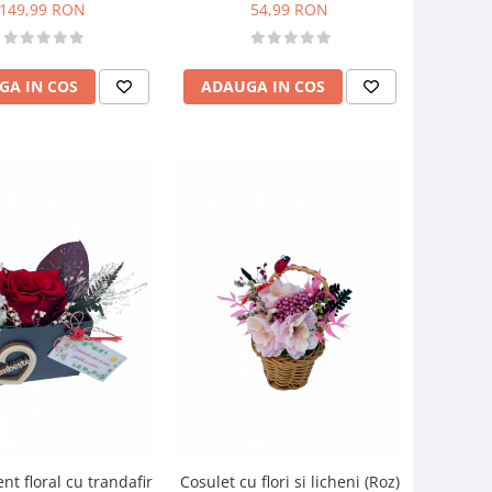
criogenate (Roz)
149,99 RON
54,99 RON
GA IN COS
ADAUGA IN COS
t floral cu trandafir
Cosulet cu flori si licheni (Roz)