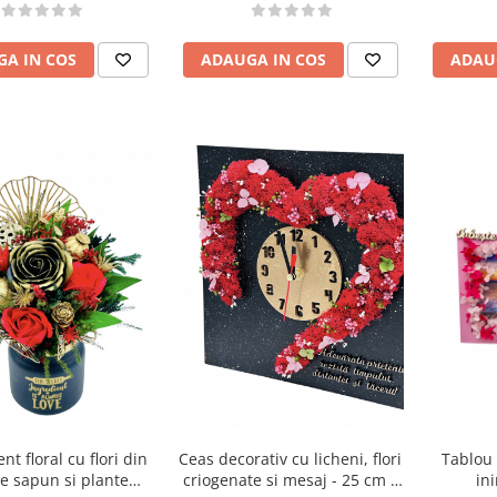
iogenate si uscate in
ramic (Multicolor)
ADAU
A IN COS
ADAUGA IN COS
t floral cu flori din
Ceas decorativ cu licheni, flori
Tablou 
de sapun si plante
criogenate si mesaj - 25 cm x
ini