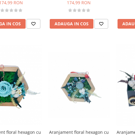
te si criogenate
25 cm (Negru / Rosu)
174,99 RON
174,99 RON
(Multicolor)
A IN COS
ADAUGA IN COS
ADAU
Aranjament floral hexagon cu
nt floral hexagon cu
Aranjamen