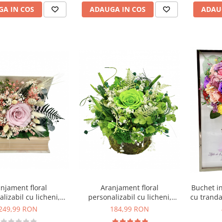
vas ceramic (Multicolor)
ADAUGA IN COS
ADAU
A IN COS
Aranjament floral
Buchet i
njament floral
personalizabil cu licheni,
cu trandaf
lizabil cu licheni,
trandafir si plante naturale
cm x 
r si plante naturale
184,99 RON
249,99 RON
criogenate si stabilizate pe
te si stabilizate in