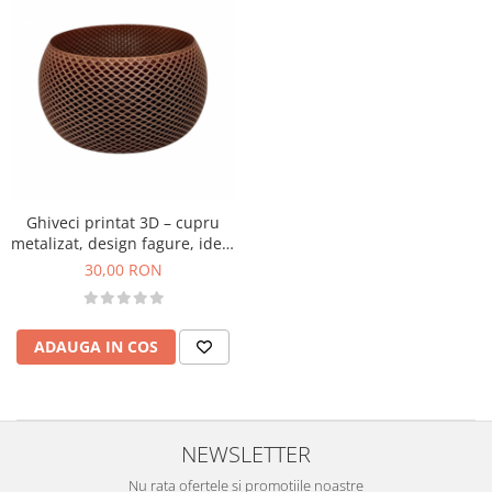
Ghiveci printat 3D – cupru
metalizat, design fagure, ideal
pentru proiecte DIY
30,00 RON
ADAUGA IN COS
NEWSLETTER
Nu rata ofertele si promotiile noastre