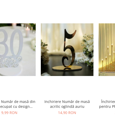
re Număr de masă din
Inchiriere Număr de masă
Închiri
ecupat cu design
acrilic oglindă auriu
pentru P
elegant
Elegant
9,99 RON
14,90 RON