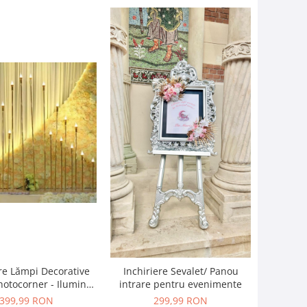
ere Lămpi Decorative
Inchiriere Sevalet/ Panou
hotocorner - Iluminat
intrare pentru evenimente
 pentru Evenimente
399,99 RON
299,99 RON