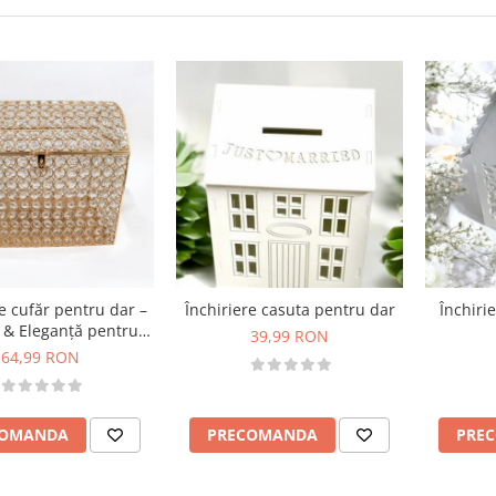
re cufăr pentru dar –
Închiriere casuta pentru dar
Închiri
e & Eleganță pentru
39,99 RON
enimentul Tău
64,99 RON
COMANDA
PRECOMANDA
PRE