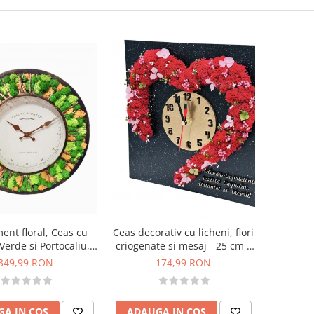
ent floral, Ceas cu
Ceas decorativ cu licheni, flori
 Verde si Portocaliu,
criogenate si mesaj - 25 cm x
ntissimi, 40 cm
25 cm (Negru / Rosu)
349,99 RON
174,99 RON
A IN COS
ADAUGA IN COS