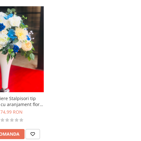
iere Stalpisori tip
 cu aranjament floral
alb-albastru
74,99 RON
COMANDA