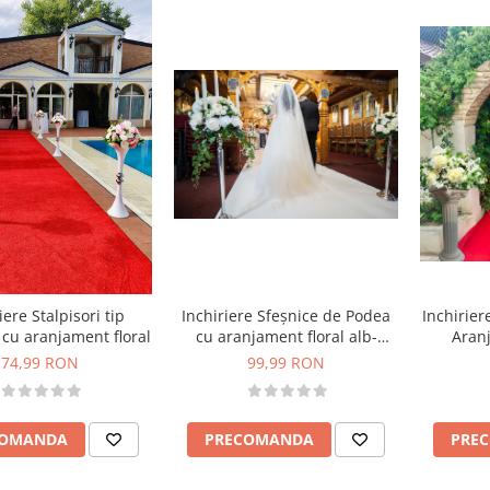
Inchirie
iere Stalpisori tip
Inchiriere Sfeșnice de Podea
Aranj
 cu aranjament floral
cu aranjament floral alb-
Eleganță
verde, pentru inchiriat
74,99 RON
99,99 RON
PRE
COMANDA
PRECOMANDA