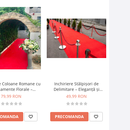
re Coloane Romane cu
Inchiriere Stâlpișori de
amente Florale –
Delimitare – Eleganță și
 pentru Evenimentul
Organizare pentru
79,99 RON
49,99 RON
Tău
Evenimentul Tău!
COMANDA
PRECOMANDA