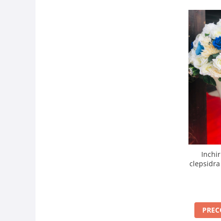
Inchir
clepsidra
PRE