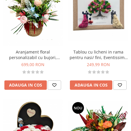
Aranjament floral
Tablou cu licheni in rama
personalizabil cu bujori,
pentru nasi/ fini, Eventissimi,
trandafiri si plante naturale
Personalizabil, Multicolor
699,00 RON
249,99 RON
criogenate si stabilizate
ADAUGA IN COS
ADAUGA IN COS
NOU