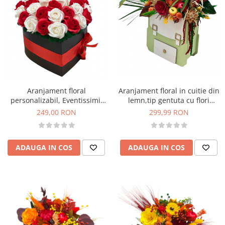
Aranjament floral in cuitie din
Aranjament floral
lemn,tip gentuta cu flori
personalizabil, Eventissimi,
naturale uscate
Cutie cadou, Trandafiri
299,99 RON
249,00 RON
SAPUN, alb-rosu
ADAUGA IN COS
ADAUGA IN COS