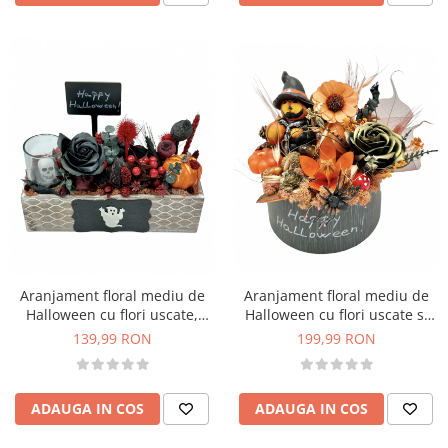
Aranjament floral mediu de
Aranjament floral mediu de
Halloween cu flori uscate,
Halloween cu flori uscate si
trandafir din sapun si dovleac
figurine din rasina in dovleac
139,99 RON
199,99 RON
(Multicolor)
(Portocaliu)
ADAUGA IN COS
ADAUGA IN COS