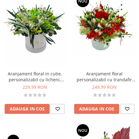
NOU
Aranjament floral
Aranjament floral in cutie,
personalizabil cu trandafir
personalizabil cu licheni,
criogenat si plante naturale
trandafir si plante naturale
249,99 RON
229,99 RON
uscate si stabilizate
criogenate si stabilizate
(Verde)
ADAUGA IN COS
ADAUGA IN COS
NOU