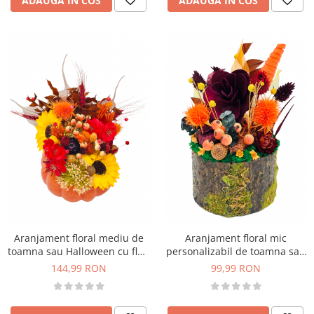
ADAUGA IN COS
ADAUGA IN COS
Aranjament floral mediu de
Aranjament floral mic
toamna sau Halloween cu flori
personalizabil de toamna sau
uscate si din foita de sapun in
Halloween cu flori uscate si
144,99 RON
99,99 RON
dovleac (Portocaliu)
licheni stabilizati (Portocaliu,
Grena)