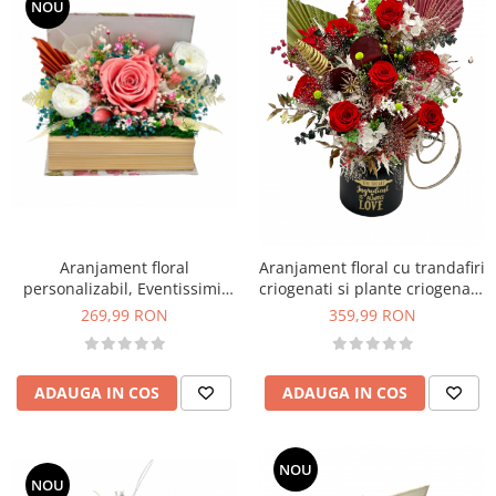
NOU
Aranjament floral
Aranjament floral cu trandafiri
personalizabil, Eventissimi,
criogenati si plante criogenate
cutie cadou, carte, trandafirI
si naturale uscate
269,99 RON
359,99 RON
criogenatI si plante uscate
predominant rosu
multicolor
ADAUGA IN COS
ADAUGA IN COS
NOU
NOU