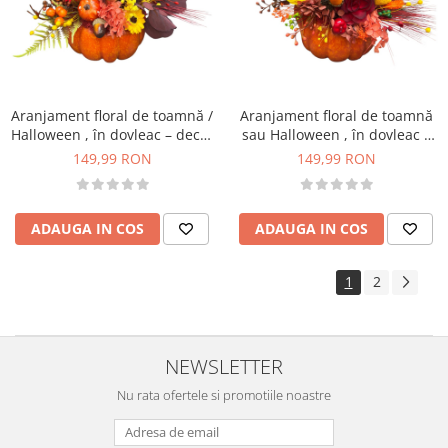
Aranjament floral de toamnă /
Aranjament floral de toamnă
Halloween , în dovleac – decor
sau Halloween , în dovleac –
handmade cu flori artificiale și
decor handmade cu flori
149,99 RON
149,99 RON
naturale uscate
artificiale și naturale uscate
ADAUGA IN COS
ADAUGA IN COS
1
2
NEWSLETTER
Nu rata ofertele si promotiile noastre