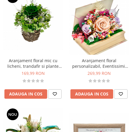
Aranjament floral mic cu
Aranjament floral
licheni, trandafir si plante
personalizabil, Eventissimi,
naturale criogenate si
cutie cadou, carte, trandafiri
169,99 RON
269,99 RON
stabilizate in scoarta
criogenatI si plante uscate
mesteacan
multicolor
ADAUGA IN COS
ADAUGA IN COS
NOU