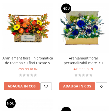
NOU
Aranjament floral in cromatica
Aranjament floral
de toamna cu flori uscate si
personalizabil mare, cu
din foita de sapun in cos din
licheni, trandafiri si plante
299,99 RON
419,99 RON
rachita
naturale criogenate si
stabilizate in carte (Multicolor)
ADAUGA IN COS
ADAUGA IN COS
NOU