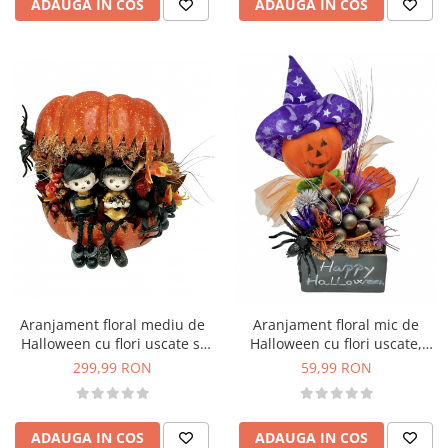
ADAUGA IN COS
ADAUGA IN COS
Aranjament floral mediu de
Aranjament floral mic de
Halloween cu flori uscate si
Halloween cu flori uscate,
figurine din rasina in dovleac
licheni si figurina tip dovleac
299,99 RON
59,99 RON
(Portocaliu)
(Portocaliu/Negru)
ADAUGA IN COS
ADAUGA IN COS