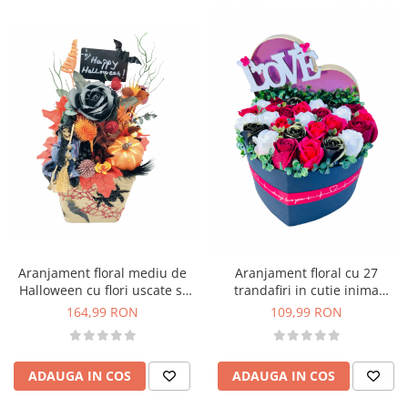
Aranjament floral mediu de
Aranjament floral cu 27
Halloween cu flori uscate si
trandafiri in cutie inima
figurina din rasina in suport
(Multicolor)
164,99 RON
109,99 RON
ceramic (Portocaliu)
ADAUGA IN COS
ADAUGA IN COS