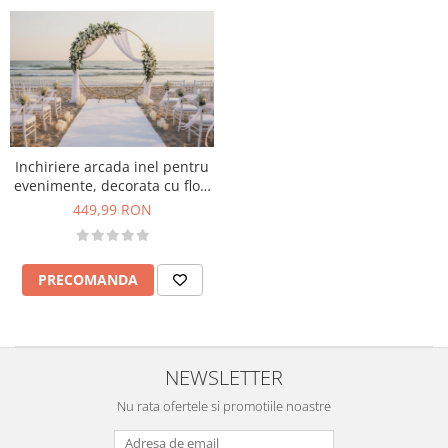
Inchiriere arcada inel pentru
evenimente, decorata cu flori
si voal, alb- verde
449,99 RON
PRECOMANDA
NEWSLETTER
Nu rata ofertele si promotiile noastre