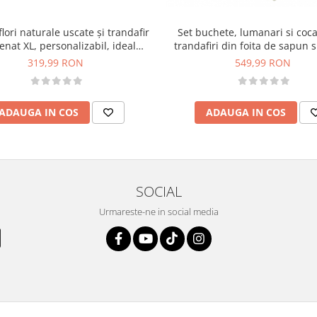
Set buchete, lumanari si coc
lori naturale uscate și trandafir
trandafiri din foita de sapun s
enat XL, personalizabil, ideal
naturale uscate si criogenate
cununie civilă, nuntă, mireasă
549,99 RON
319,99 RON
Albastru
sau cadou, alb-roz
ADAUGA IN COS
ADAUGA IN COS
SOCIAL
Urmareste-ne in social media