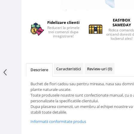
EASYBOX
Fidelizare clienti
SAMEDAY
Reduceri la primele
Ridica comand
trei comenzi dupa
oricand doresti 
inregistrare!
lockerul ales!
Caracteristici
Review-uri
(0)
Descriere
Buchet de flori cadou sau pentru mireasa, nasa sau domnis
plante naturale uscate.
Toate produsele noastre sunt confectionate manual, cu o aten
personalizate la specificatiile clientului.
Dupa plasarea comenzii, un membru al echipei noastre va v
stabili toate detaliile.
Informatii conformitate produs