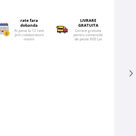
rate fara
LIVRARE
dobanda
GRATUITA
Ai pana la 12 rate
Livrare gratuita
prin colaboratorii
pentru comenzile
nostrii
de peste 600 Lei