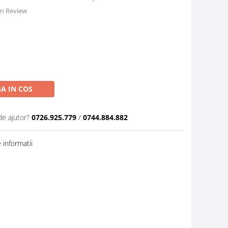
 un Review
A IN COS
de ajutor?
0726.925.779
/
0744.884.882
informatii