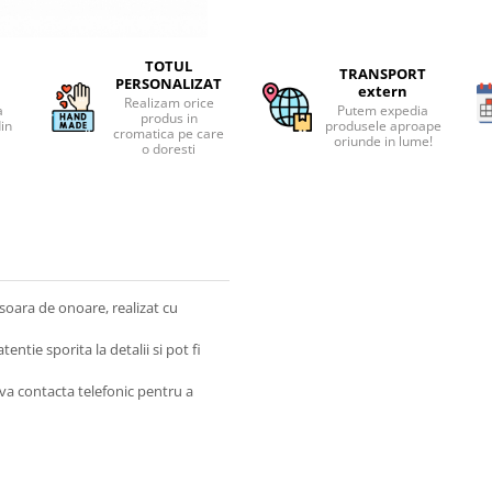
TOTUL
TRANSPORT
PERSONALIZAT
extern
Realizam orice
a
Putem expedia
produs in
din
produsele aproape
cromatica pe care
oriunde in lume!
o doresti
oara de onoare, realizat cu
tie sporita la detalii si pot fi
a contacta telefonic pentru a