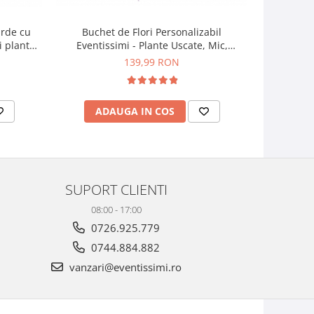
arde cu
Buchet de Flori Personalizabil
Buchet de
i plante
Eventissimi - Plante Uscate, Mic,
Plan
 - Verde
Predominant Roz
139,99 RON
ADAUGA IN COS
AD
SUPORT CLIENTI
08:00 - 17:00
0726.925.779
0744.884.882
vanzari@eventissimi.ro