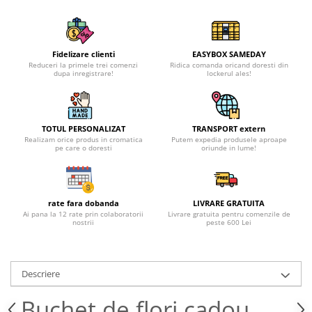
Fidelizare clienti
EASYBOX SAMEDAY
Reduceri la primele trei comenzi
Ridica comanda oricand doresti din
dupa inregistrare!
lockerul ales!
TOTUL PERSONALIZAT
TRANSPORT extern
Realizam orice produs in cromatica
Putem expedia produsele aproape
pe care o doresti
oriunde in lume!
rate fara dobanda
LIVRARE GRATUITA
Ai pana la 12 rate prin colaboratorii
Livrare gratuita pentru comenzile de
nostrii
peste 600 Lei
Descriere
Buchet de flori cadou