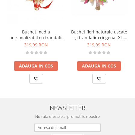
Buchet flori naturale uscate
Buchet mediu
și trandafir criogenat XL,
personalizabil cu trandafir
personalizabil, ideal pentru
criogenat si flori uscate
319,99 RON
319,99 RON
cununie civilă, nuntă,
(Alb, Rosu)
mireasă sau cadou, alb-roz
ADAUGA IN COS
ADAUGA IN COS
NEWSLETTER
Nu rata ofertele si promotiile noastre