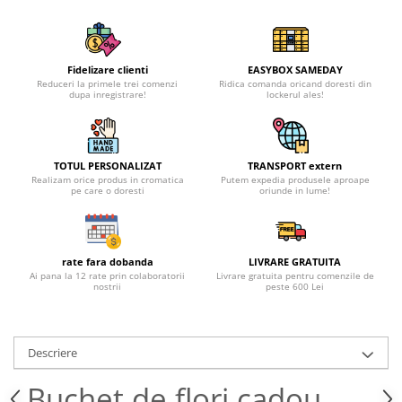
Fidelizare clienti
EASYBOX SAMEDAY
Reduceri la primele trei comenzi
Ridica comanda oricand doresti din
dupa inregistrare!
lockerul ales!
TOTUL PERSONALIZAT
TRANSPORT extern
Realizam orice produs in cromatica
Putem expedia produsele aproape
pe care o doresti
oriunde in lume!
rate fara dobanda
LIVRARE GRATUITA
Ai pana la 12 rate prin colaboratorii
Livrare gratuita pentru comenzile de
nostrii
peste 600 Lei
Descriere
Buchet de flori cadou