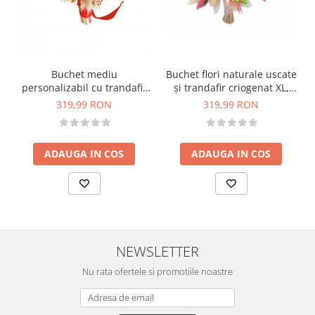
Buchet flori naturale uscate
Buchet mediu
și trandafir criogenat XL,
personalizabil cu trandafir
personalizabil, ideal pentru
criogenat si flori uscate
319,99 RON
319,99 RON
cununie civilă, nuntă,
(Alb, Rosu)
mireasă sau cadou, alb-roz
ADAUGA IN COS
ADAUGA IN COS
NEWSLETTER
Nu rata ofertele si promotiile noastre