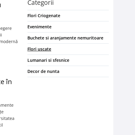
Categorii
u
Flori Criogenate
Evenimente
alegere
ii
Buchete si aranjamente nemuritoare
ă modernă
Flori uscate
Lumanari si sfesnice
Decor de nunta
e în
jamente
țe
rsitatea
il