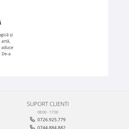
ă
gică și
 artă,
ă aduce
. De-a
SUPORT CLIENTI
08:00 - 17:00
0726.925.779
0744.884.882