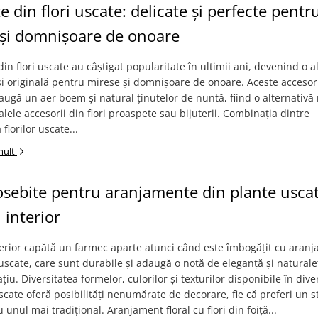
e din flori uscate: delicate și perfecte pentr
 și domnișoare de onoare
din flori uscate au câștigat popularitate în ultimii ani, devenind o 
 și originală pentru mirese și domnișoare de onoare. Aceste accesor
augă un aer boem și natural ținutelor de nuntă, fiind o alternativ
nalele accesorii din flori proaspete sau bijuterii. Combinația dintre
florilor uscate...
mult
osebite pentru aranjamente din plante uscat
 interior
terior capătă un farmec aparte atunci când este îmbogățit cu aran
uscate, care sunt durabile și adaugă o notă de eleganță și naturale
țiu. Diversitatea formelor, culorilor și texturilor disponibile în dive
scate oferă posibilități nenumărate de decorare, fie că preferi un st
unul mai tradițional. Aranjament floral cu flori din foiță...