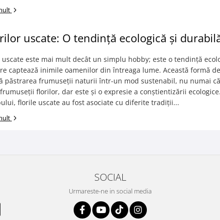
mult
orilor uscate: O tendință ecologică și durabil
or uscate este mai mult decât un simplu hobby; este o tendință ecolo
re captează inimile oamenilor din întreaga lume. Această formă de
ă păstrarea frumuseții naturii într-un mod sustenabil, nu numai c
rumuseții florilor, dar este și o expresie a conștientizării ecologice
lui, florile uscate au fost asociate cu diferite tradiții...
mult
SOCIAL
Urmareste-ne in social media