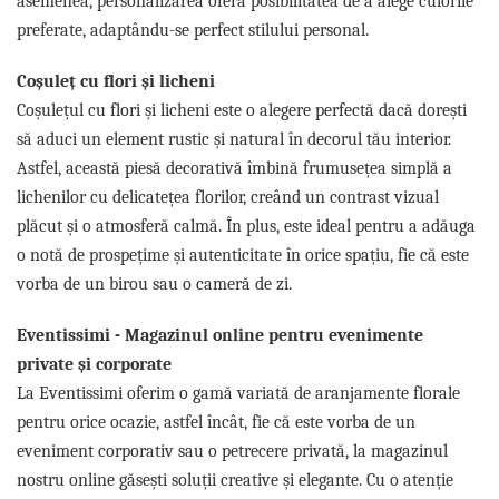
asemenea, personalizarea oferă posibilitatea de a alege culorile
preferate, adaptându-se perfect stilului personal.
Coșuleț cu flori și licheni
Coșulețul cu flori și licheni este o alegere perfectă dacă dorești
să aduci un element rustic și natural în decorul tău interior.
Astfel, această piesă decorativă îmbină frumusețea simplă a
lichenilor cu delicatețea florilor, creând un contrast vizual
plăcut și o atmosferă calmă. În plus, este ideal pentru a adăuga
o notă de prospețime și autenticitate în orice spațiu, fie că este
vorba de un birou sau o cameră de zi.
Eventissimi - Magazinul online pentru evenimente
private și corporate
La Eventissimi oferim o gamă variată de aranjamente florale
pentru orice ocazie, astfel încât, fie că este vorba de un
eveniment corporativ sau o petrecere privată, la magazinul
nostru online găsești soluții creative și elegante. Cu o atenție