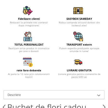
Fidelizare clienti
EASYBOX SAMEDAY
Reduceri la primele trei comenzi
Ridica comanda oricand doresti din
dupa inregistrare!
lockerul ales!
TOTUL PERSONALIZAT
TRANSPORT extern
Realizam orice produs in cromatica
Putem expedia produsele aproape
pe care o doresti
oriunde in lume!
rate fara dobanda
LIVRARE GRATUITA
Ai pana la 12 rate prin colaboratorii
Livrare gratuita pentru comenzile de
nostrii
peste 600 Lei
Descriere
Buchet de flori cadou