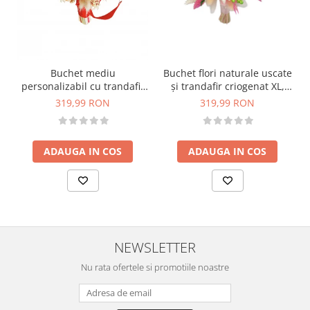
Buchet flori naturale uscate
Buchet mediu
și trandafir criogenat XL,
personalizabil cu trandafir
personalizabil, ideal pentru
criogenat si flori uscate
319,99 RON
319,99 RON
cununie civilă, nuntă,
(Alb, Rosu)
mireasă sau cadou, alb-roz
ADAUGA IN COS
ADAUGA IN COS
NEWSLETTER
Nu rata ofertele si promotiile noastre