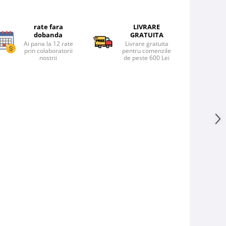
rate fara
LIVRARE
dobanda
GRATUITA
Ai pana la 12 rate
Livrare gratuita
prin colaboratorii
pentru comenzile
nostrii
de peste 600 Lei