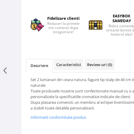
EASYBOX
Fidelizare clienti
SAMEDAY
Reduceri la primele
Ridica comand
trei comenzi dupa
oricand doresti 
inregistrare!
lockerul ales!
Caracteristici
Review-uri
(0)
Descriere
Set 2 lumanari din ceara natura, fagure tip stalp de 40 cm
naturale
Toate produsele noastre sunt confectionate manual cu o aten
personalizate la specificatiile cromatice indicate de client.
Dupa plasarea comenzii, un membru al echipei Eventissimi 
a stabili toate detaliile personalizarii.
Informatii conformitate produs