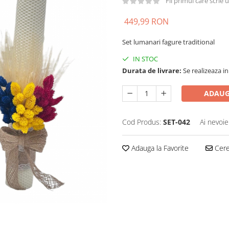
Fii primul care scrie
449,99 RON
Set lumanari fagure traditional
IN STOC
Durata de livrare:
Se realizeaza in
ADAUG
Cod Produs:
SET-042
Ai nevoie
Adauga la Favorite
Cere 