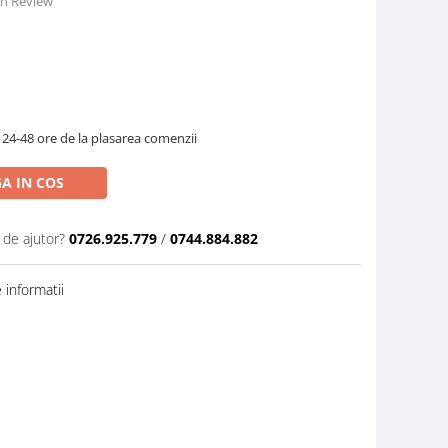
 un Review
 24-48 ore de la plasarea comenzii
A IN COS
 de ajutor?
0726.925.779
/
0744.884.882
informatii