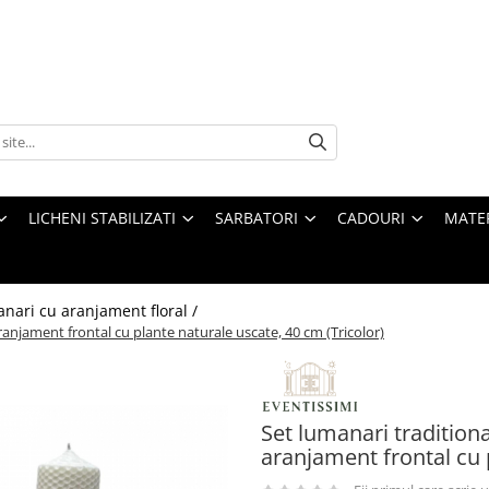
LICHENI STABILIZATI
SARBATORI
CADOURI
MATE
nari cu aranjament floral /
ranjament frontal cu plante naturale uscate, 40 cm (Tricolor)
Set lumanari tradition
aranjament frontal cu 