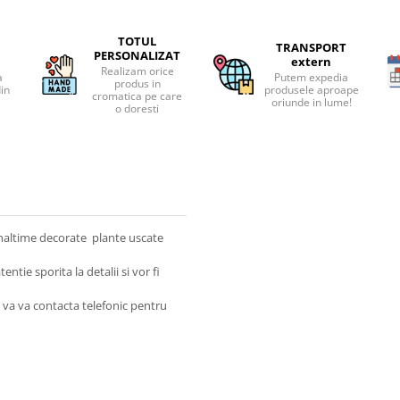
TOTUL
TRANSPORT
PERSONALIZAT
extern
Realizam orice
a
Putem expedia
produs in
din
produsele aproape
cromatica pe care
oriunde in lume!
o doresti
 inaltime decorate plante uscate
tie sporita la detalii si vor fi
va va contacta telefonic pentru