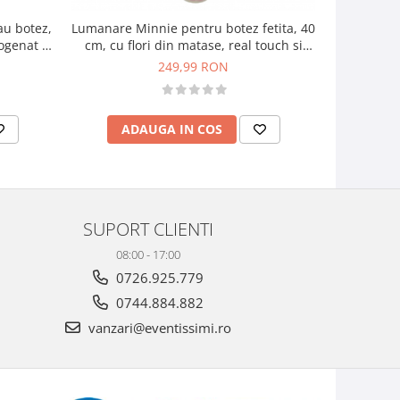
u botez,
Lumanare Minnie pentru botez fetita, 40
Lumanare p
ogenat si
cm, cu flori din matase, real touch si
naturale
naturale (personalizabila cromatic si cu
(persona
249,99 RON
text)
ADAUGA IN COS
AD
SUPORT CLIENTI
08:00 - 17:00
0726.925.779
0744.884.882
vanzari@eventissimi.ro