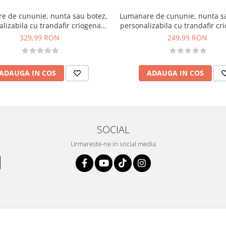
e de cununie, nunta sau botez,
Lumanare de cununie, nunta sa
lizabila cu trandafir criogenat
personalizabila cu trandafir cri
e si plante uscate (Turcoaz)
plante uscate
329,99 RON
249,99 RON
ADAUGA IN COS
ADAUGA IN COS
SOCIAL
Urmareste-ne in social media