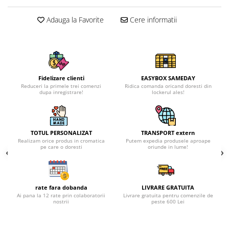
Adauga la Favorite
Cere informatii
Fidelizare clienti
EASYBOX SAMEDAY
Reduceri la primele trei comenzi
Ridica comanda oricand doresti din
dupa inregistrare!
lockerul ales!
TOTUL PERSONALIZAT
TRANSPORT extern
Realizam orice produs in cromatica
Putem expedia produsele aproape
pe care o doresti
oriunde in lume!
rate fara dobanda
LIVRARE GRATUITA
Ai pana la 12 rate prin colaboratorii
Livrare gratuita pentru comenzile de
nostrii
peste 600 Lei