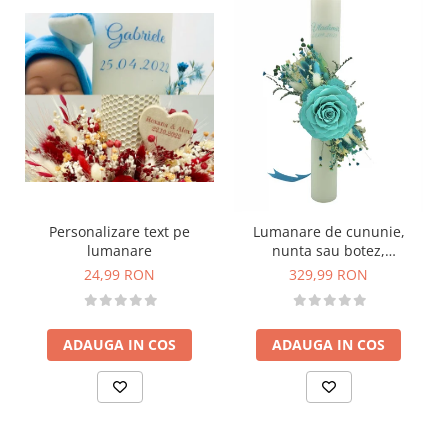
Personalizare text pe
Lumanare de cununie,
lumanare
nunta sau botez,
personalizabila cu trandafir
24,99 RON
329,99 RON
criogenat mare si plante
uscate (Turcoaz)
ADAUGA IN COS
ADAUGA IN COS