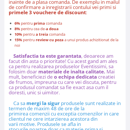
inainte de a plasa comanda. De exemplu in mailul
de confirmare a inregistrarii contului vei primi si
primele 3 vouchere de discount
:
6%
pentru
prima
comanda
8%
pentru cea de-
a doua
10%
pentru
a treia
comanda
15%
pentru
review cu poza
a unui produs achizitionat de la
noi
Satisfactia ta este garantata
, deoarece am
facut din asta o prioritate! Cu acest gand am ales
ca pentru realizarea produselor Eventissimi, sa
folosim doar
materiale de inalta calitate.
Mai
mult, beneficiezi de
o echipa dedicata
creatiei
de frumos, impreuna cu care vei discuta, pentru
ca produsul comandat sa fie exact asa cum il
doresti, unic si uimitor.
Ca sa
mergi la sigur
produsele sunt realizate in
termen de maxim 48 de ore de la
primirea comenzii cu exceptia comenzilor in care
clientul ne cere intarzierea acestora din
varii motive. Produsele se afla in
stocurile noastre doar ca materie prima si