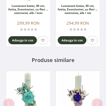
Lumanare botez, 40 cm,
Lumanare botez, 40 cm,
fetita, Eventissimi, cu flori si
fetita, Eventissimi, cu flori si
somnoros, alb / mov
somnoros, alb / roz
299,99 RON
294,99 RON
Adauga in cos
Adauga in cos
Produse similare