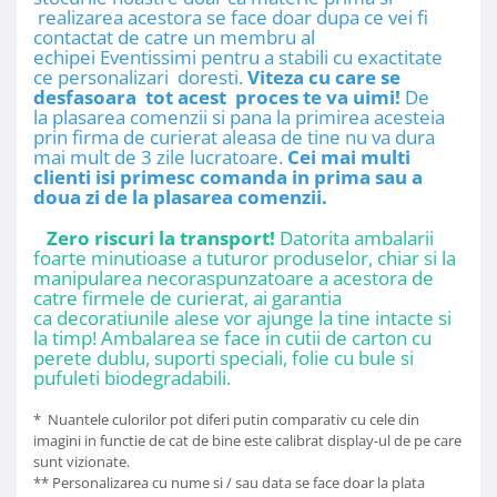
realizarea acestora se face doar dupa ce vei fi
contactat de catre un membru al
echipei Eventissimi pentru a stabili cu exactitate
ce personalizari doresti.
Viteza cu care se
desfasoara tot acest proces te va uimi!
De
la plasarea comenzii si pana la primirea acesteia
prin firma de curierat aleasa de tine nu va dura
mai mult de 3 zile lucratoare.
Cei mai multi
clienti isi primesc comanda in prima sau a
doua zi de la plasarea comenzii.
Zero riscuri la transport!
Datorita ambalarii
foarte minutioase a tuturor produselor, chiar si la
manipularea necoraspunzatoare a acestora de
catre firmele de curierat, ai garantia
ca decoratiunile alese vor ajunge la tine intacte si
la timp! Ambalarea se face in cutii de carton cu
perete dublu, suporti speciali, folie cu bule si
pufuleti biodegradabili.
* Nuantele culorilor pot diferi putin comparativ cu cele din
imagini in functie de cat de bine este calibrat display-ul de pe care
sunt vizionate.
** Personalizarea cu nume si / sau data se face doar la plata