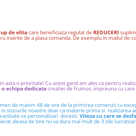
rup de elita
care beneficiaza regulat de
REDUCERI
suplim
ostru inainte de a plasa comanda. De exemplu in mailul de co
in asta o prioritate! Cu acest gand am ales ca pentru reali
e
o echipa dedicata
creatiei de frumos, impreuna cu care 
rmen de maxim 48 de ore de la primirea comenzii cu except
a in stocurile noastre doar ca materie prima si realizarea a
xactitate ce personalizari doresti.
Viteza cu care se desf
ierat aleasa de tine nu va dura mai mult de 3 zile lucratoa