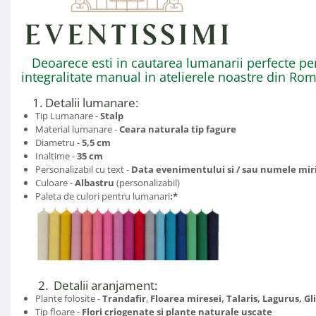
Deoarece esti in cautarea lumanarii perfecte pe
integralitate manual in atelierele noastre din Ro
1. Detalii lumanare:
Tip Lumanare -
Stalp
Material lumanare -
Ceara naturala
tip fagure
Diametru -
5,5 cm
Inaltime -
35 cm
Personalizabil cu text -
Data evenimentului si / sau numele miril
Culoare -
Albastru
(personalizabil)
Paleta de culori pentru lumanari
:*
2. Detalii aranjament:
Plante folosite -
Trandafir
,
Floarea miresei, Talaris, Lagurus, Gl
Tip floare -
Flori criogenate si plante naturale uscate​​​​​​​