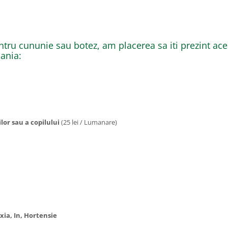
ntru cununie sau botez, am placerea sa iti prezint ac
mania:
or sau a copilului
(25 lei / Lumanare)
ixia, In, Hortensie