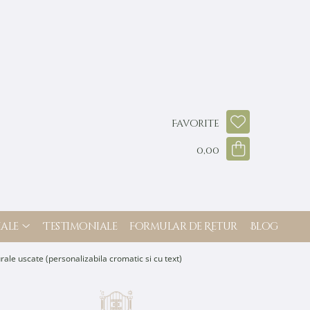
Favorite
0,00
ale
Testimoniale
Formular de Retur
Blog
ale uscate (personalizabila cromatic si cu text)