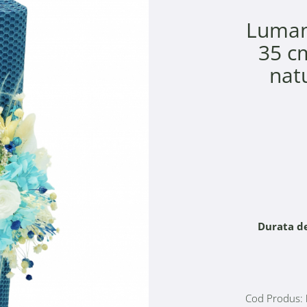
Luman
35 cm
nat
Durata de
Cod Produs: