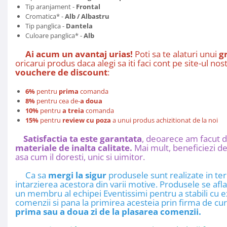
Tip aranjament -
Frontal
Cromatica* -
Alb / Albastru
Tip panglica -
Dantela
Culoare panglica* -
Alb
Ai acum un avantaj urias!
Poti sa te alaturi unui
g
oricarui produs daca alegi sa iti faci cont pe site-ul n
vouchere de discount
:
6%
pentru
prima
comanda
8%
pentru cea de-
a doua
10%
pentru
a treia
comanda
15%
pentru
review cu poza
a unui produs achizitionat de la noi
Satisfactia ta este garantata
, deoarece am facut d
materiale de inalta calitate.
Mai mult, beneficiezi d
asa cum il doresti, unic si uimitor.
Ca sa
mergi la sigur
produsele sunt realizate in te
intarzierea acestora din varii motive. Produsele se afl
un membru al echipei Eventissimi pentru a stabili cu e
comenzii si pana la primirea acesteia prin firma de cur
prima sau a doua zi de la plasarea comenzii.