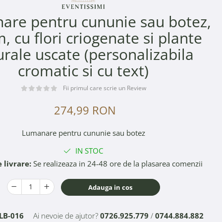
are pentru cununie sau botez,
, cu flori criogenate si plante
urale uscate (personalizabila
cromatic si cu text)
Fii primul care scrie un Review
274,99 RON
Lumanare pentru cununie sau botez
IN STOC
 livrare:
Se realizeaza in 24-48 ore de la plasarea comenzii
Adauga in cos
LB-016
Ai nevoie de ajutor?
0726.925.779
/
0744.884.882