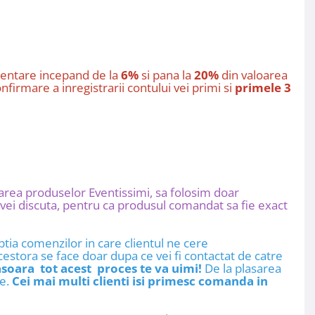
entare incepand de la
6%
si pana la
20%
din valoarea
nfirmare a inregistrarii contului vei primi si
primele 3
zarea produselor Eventissimi, sa folosim doar
vei discuta, pentru ca produsul comandat sa fie exact
ia comenzilor in care clientul ne cere
cestora se face doar dupa ce vei fi contactat de catre
asoara tot acest proces te va uimi!
De la plasarea
re.
Cei mai multi clienti isi primesc comanda in