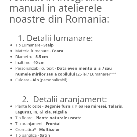
manual in atelierele
noastre din Romania:
1. Detalii lumanare:
Tip Lumanare -
Stalp
Material lumanare -
Ceara
Diametru -
5,5 cm
Inaltime -
40 cm
Personalizabil cu text -
Data evenimentului si / sau
numele mirilor sau a copilului
(25 lei / Lumanare)***
Culoare -
Alb
(personalizabil)
2. Detalii aranjament:
Plante folosite -
Begonie furnir
,
Floarea miresei, Talaris,
Lagurus, In, Glixia, Nigella
Tip floare -
Plante naturale uscate
Tip aranjament -
Frontal
Cromatica* -
Multicolor
Tip panglica -
Satin