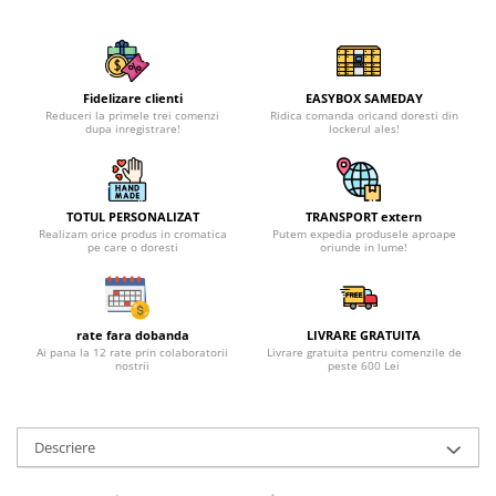
Fidelizare clienti
EASYBOX SAMEDAY
Reduceri la primele trei comenzi
Ridica comanda oricand doresti din
dupa inregistrare!
lockerul ales!
TOTUL PERSONALIZAT
TRANSPORT extern
Realizam orice produs in cromatica
Putem expedia produsele aproape
pe care o doresti
oriunde in lume!
rate fara dobanda
LIVRARE GRATUITA
Ai pana la 12 rate prin colaboratorii
Livrare gratuita pentru comenzile de
nostrii
peste 600 Lei
Descriere