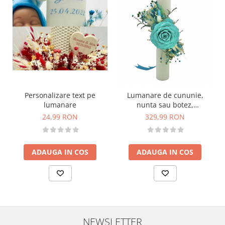
Personalizare text pe
Lumanare de cununie,
lumanare
nunta sau botez,
personalizabila cu trandafir
24,99 RON
329,99 RON
criogenat mare si plante
uscate (Turcoaz)
ADAUGA IN COS
ADAUGA IN COS
NEWSLETTER