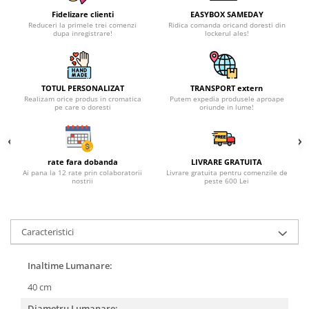
Fidelizare clienti
EASYBOX SAMEDAY
Reduceri la primele trei comenzi
Ridica comanda oricand doresti din
dupa inregistrare!
lockerul ales!
TOTUL PERSONALIZAT
TRANSPORT extern
Realizam orice produs in cromatica
Putem expedia produsele aproape
pe care o doresti
oriunde in lume!
rate fara dobanda
LIVRARE GRATUITA
Ai pana la 12 rate prin colaboratorii
Livrare gratuita pentru comenzile de
nostrii
peste 600 Lei
Caracteristici
Inaltime Lumanare:
40 cm
Diametru Lumanare: