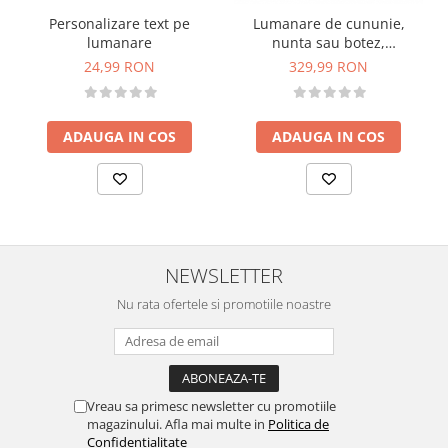
Personalizare text pe
Lumanare de cununie,
lumanare
nunta sau botez,
personalizabila cu trandafir
24,99 RON
329,99 RON
criogenat mare si plante
uscate (Turcoaz)
ADAUGA IN COS
ADAUGA IN COS
NEWSLETTER
Nu rata ofertele si promotiile noastre
Vreau sa primesc newsletter cu promotiile
magazinului. Afla mai multe in
Politica de
Confidentialitate