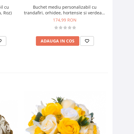
il cu
Buchet
Buchet mediu personalizabil cu
a, Roz)
trandafir
trandafiri, orhidee, hortensie si verdeata
(Albastru, Alb, Verde)
174,99 RON
AD
ADAUGA IN COS