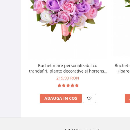
Buchet d
Buchet mare personalizabil cu
Floare
trandafiri, plante decorative si hortensii
(Multicolor)
219,99 RON
ADAUGA IN COS