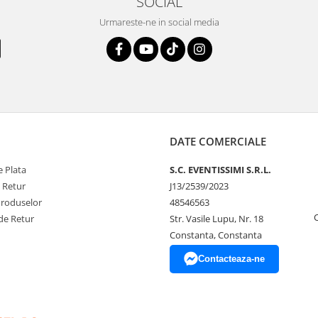
SOCIAL
Urmareste-ne in social media
DATE COMERCIALE
 Plata
S.C. EVENTISSIMI S.R.L.
e Retur
J13/2539/2023
Produselor
48546563
de Retur
Str. Vasile Lupu, Nr. 18
Constanta, Constanta
Contacteaza-ne