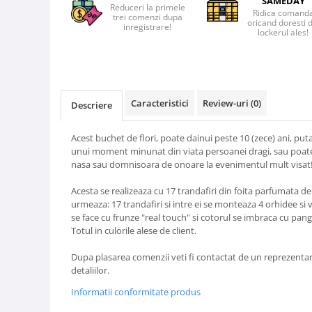
SAMEDAY
Reduceri la primele
Ridica comand
trei comenzi dupa
oricand doresti 
inregistrare!
lockerul ales!
Caracteristici
Review-uri
(0)
Descriere
Acest buchet de flori, poate dainui peste 10 (zece) ani, put
unui moment minunat din viata persoanei dragi, sau poate 
nasa sau domnisoara de onoare la evenimentul mult visat
Acesta se realizeaza cu 17 trandafiri din foita parfumata 
urmeaza: 17 trandafiri si intre ei se monteaza 4 orhidee si 
se face cu frunze "real touch" si cotorul se imbraca cu pang
Totul in culorile alese de client.
Dupa plasarea comenzii veti fi contactat de un reprezentan
detaliilor.
Informatii conformitate produs