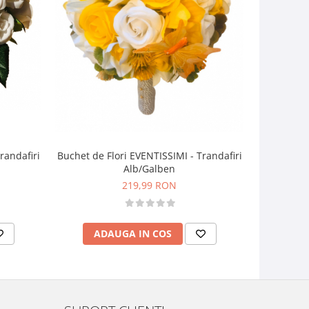
Buchet de Flori EVENTISSIMI - Trandafiri
randafiri
Buchet flo
Alb/Galben
27
219,99 RON
ADAUGA IN COS
AD