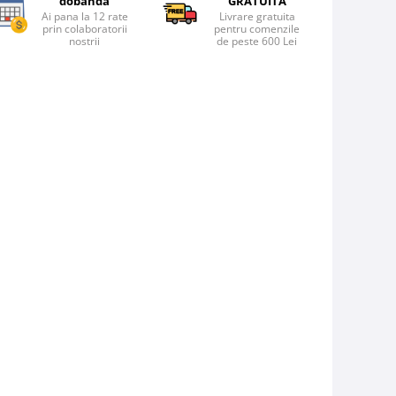
dobanda
GRATUITA
Ai pana la 12 rate
Livrare gratuita
prin colaboratorii
pentru comenzile
nostrii
de peste 600 Lei