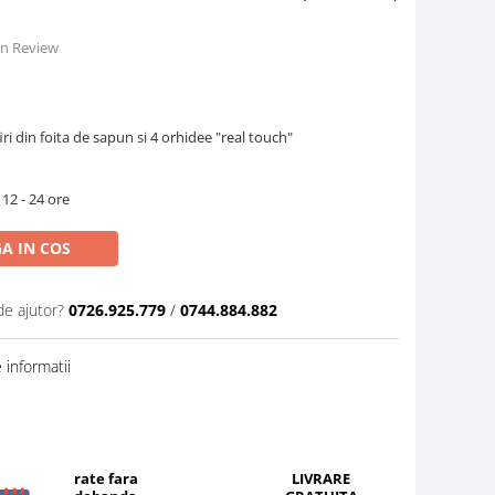
 un Review
ri din foita de sapun si 4 orhidee "real touch"
 12 - 24 ore
A IN COS
de ajutor?
0726.925.779
/
0744.884.882
informatii
rate fara
LIVRARE