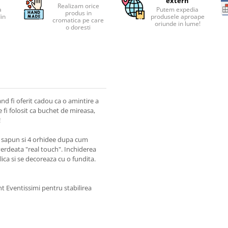
extern
Realizam orice
a
Putem expedia
produs in
din
produsele aproape
cromatica pe care
oriunde in lume!
o doresti
and fi oferit cadou ca o amintire a
fi folosit ca buchet de mireasa,
!
de sapun si 4 orhidee dupa cum
verdeata "real touch". Inchiderea
lica si se decoreaza cu o fundita.
t Eventissimi pentru stabilirea