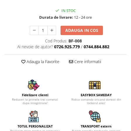
IN STOC
Durata de livrare:
12 - 24 ore
ADAUGA IN COS
Cod Produs:
BF-008
Ai nevoie de ajutor?
0726.925.779
/
0744.884.882
Adauga la Favorite
Cere informatii
Fidelizare clienti
EASYBOX SAMEDAY
Reduceri la primele trei comenzi
Ridica comanda oricand doresti din
dupa inregistrare!
lockerul ales!
TOTUL PERSONALIZAT
TRANSPORT extern
Realizam orice produs in cromatica
Putem expedia produsele aproape