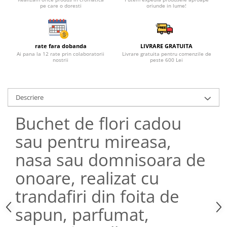
pe care o doresti
oriunde in lume!
rate fara dobanda
LIVRARE GRATUITA
Ai pana la 12 rate prin colaboratorii
Livrare gratuita pentru comenzile de
nostrii
peste 600 Lei
Descriere
Buchet de flori cadou
sau pentru mireasa,
nasa sau domnisoara de
onoare, realizat cu
trandafiri din foita de
sapun, parfumat,