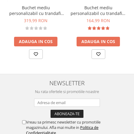
Buchet mediu
Buchet mediu
personalizabil cu trandafir
personalizabil cu trandafiri,
criogenat si flori uscate
mini bujori si floarea
319,99 RON
164,99 RON
(Alb, Rosu)
miresei (Alb, Roz)
ADAUGA IN COS
ADAUGA IN COS
NEWSLETTER
Nu rata ofertele si promotiile noastre
Vreau sa primesc newsletter cu promotiile
magazinului. Afla mai multe in
Politica de
Confidentialitate