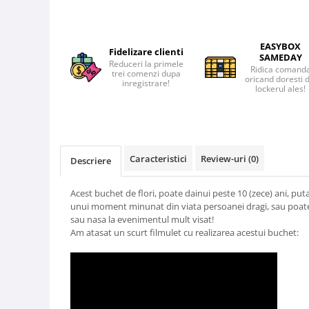
EASYBOX
Fidelizare clienti
SAMEDAY
Reduceri la primele
Ridica comand
trei comenzi dupa
oricand doresti 
inregistrare!
lockerul ales!
Caracteristici
Review-uri
(0)
Descriere
Acest buchet de flori, poate dainui peste 10 (zece) ani, put
unui moment minunat din viata persoanei dragi, sau poate 
sau nasa la evenimentul mult visat!
Am atasat un scurt filmulet cu realizarea acestui buchet: