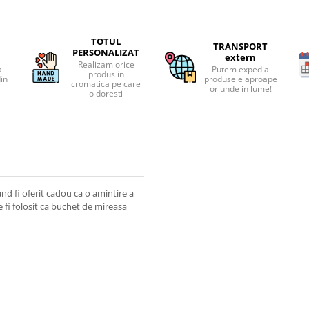
TOTUL
TRANSPORT
PERSONALIZAT
extern
Realizam orice
a
Putem expedia
produs in
din
produsele aproape
cromatica pe care
oriunde in lume!
o doresti
and fi oferit cadou ca o amintire a
fi folosit ca buchet de mireasa