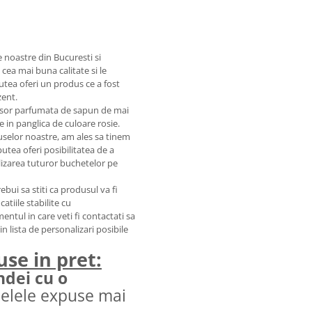
e noastre din Bucuresti si
ea mai buna calitate si le
putea oferi un produs ce a fost
zent.
a usor parfumata de sapun de mai
 in panglica de culoare rosie.
selor noastre, am ales sa tinem
tea oferi posibilitatea de a
ealizarea tuturor buchetelor pe
ebui sa stiti ca produsul va fi
atiile stabilite cu
tul in care veti fi contactati sa
in lista de personalizari posibile
use in pret:
ndei cu o
elele expuse mai