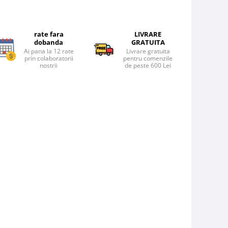
rate fara
LIVRARE
dobanda
GRATUITA
Ai pana la 12 rate
Livrare gratuita
prin colaboratorii
pentru comenzile
nostrii
de peste 600 Lei