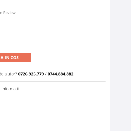
 un Review
A IN COS
de ajutor?
0726.925.779
/
0744.884.882
informatii