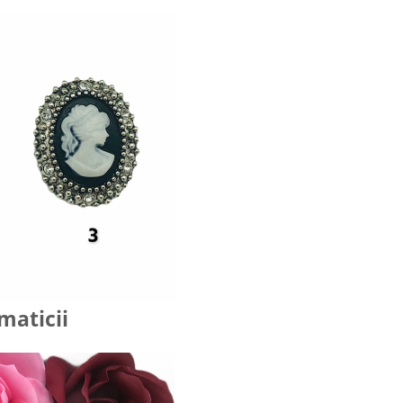
maticii