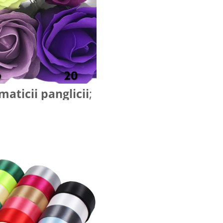
aticii panglicii
;