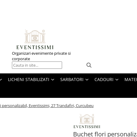
Organizari evenimente private si
corporate
LICHENI STABILIZATI
SARBATORI
CADOURI
MATE
i personalizabil, Eventissimi, 27 Trandafiri, Curcubeu
Buchet flori personaliza