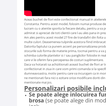
Aceas buchet de flori este confectionat manual in atelierel
Constanta. Pentru acest model, folosim numai produse de c
lucram cu o atentie sporita la fiecare detaliu, pentru a va 
admirat si apreciat de toti clientii care l-au ales pana in pre
Am ales pentru acest model 27 fire de trandafiri din foit
multe culori. Deasemenea tulpinile acestora fiind imbracate
Datorita faptului ca punem accent pe personalizarea produ
stocurile sub forma de materie prima, tocmai pentru a va pu
schimba culorile plantelor si / sau panglicilor folosite in r
care vi le oferim fara perceperea de costuri suplimentare.
Daca va hotarati sa achizitionati aceast buchet de flori ar tr
confectionat in ziua in care vom primi comanda si la specific
dumneavoastra, motiv pentru care va incurajam ca in momen
ne mentionati fara nici o ezitare orice modificare doriti din 
mentionate mai jos.
Personalizari posibile incl
Se poate alege inlocuirea fu
brosa
(se poate alege din mod