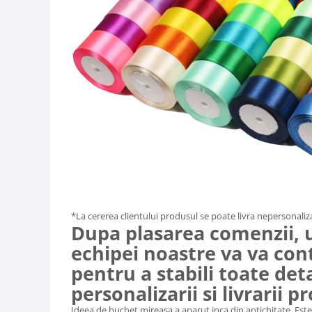
*La cererea clientului produsul se poate livra nepersonaliza
Dupa plasarea comenzii,
echipei noastre va va con
pentru a stabili toate det
personalizarii si livrarii p
Ideea de buchet mireasa a aparut inca din antichitate. Est