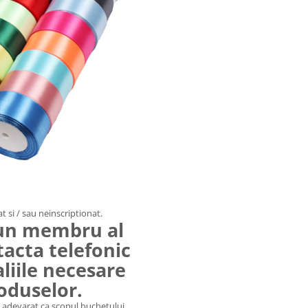
t si / sau neinscriptionat.
 un membru al
tacta telefonic
aliile necesare
roduselor.
e adevarat ca scopul buchetului