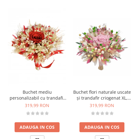
Buchet flori naturale uscate
Buchet mediu
și trandafir criogenat XL,
personalizabil cu trandafir
personalizabil, ideal pentru
criogenat si flori uscate
319,99 RON
319,99 RON
cununie civilă, nuntă,
(Alb, Rosu)
mireasă sau cadou, alb-roz
ADAUGA IN COS
ADAUGA IN COS