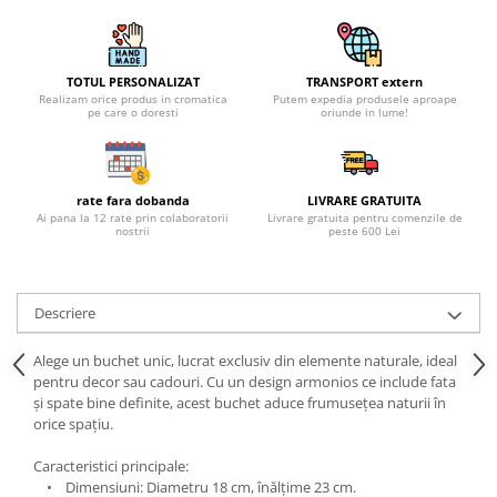
TOTUL PERSONALIZAT
TRANSPORT extern
Realizam orice produs in cromatica
Putem expedia produsele aproape
pe care o doresti
oriunde in lume!
rate fara dobanda
LIVRARE GRATUITA
Ai pana la 12 rate prin colaboratorii
Livrare gratuita pentru comenzile de
nostrii
peste 600 Lei
Descriere
Alege un buchet unic, lucrat exclusiv din elemente naturale, ideal
pentru decor sau cadouri. Cu un design armonios ce include fata
și spate bine definite, acest buchet aduce frumusețea naturii în
orice spațiu.
Caracteristici principale:
• Dimensiuni: Diametru 18 cm, înălțime 23 cm.