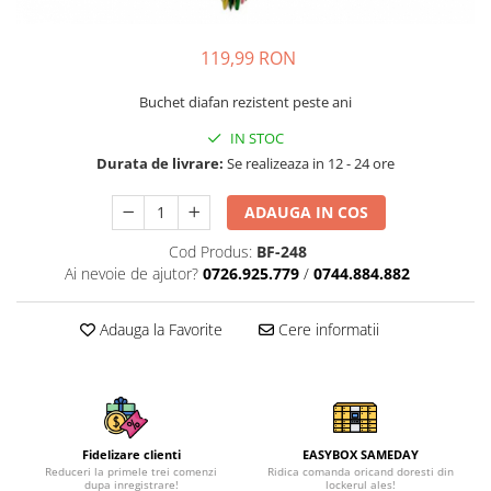
119,99 RON
Buchet diafan rezistent peste ani
IN STOC
Durata de livrare:
Se realizeaza in 12 - 24 ore
ADAUGA IN COS
Cod Produs:
BF-248
Ai nevoie de ajutor?
0726.925.779
/
0744.884.882
Adauga la Favorite
Cere informatii
Fidelizare clienti
EASYBOX SAMEDAY
Reduceri la primele trei comenzi
Ridica comanda oricand doresti din
dupa inregistrare!
lockerul ales!