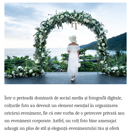
Efecte speciale
Licheni stabilizati
Pomisori cu licheni
Aranjamente florale cu flori din
Biserica
Felicitari
matase
Tablouri cu licheni
Decor cristelnita
Ziua Mamei
Accesorii nunta
Ceasuri cu licheni
Porumbei
Buchete de flori
Coronite din flori
Aranjamente cu licheni
Alte decoratiuni
Aranjamente florale
Cocarde
Ursuleti din trandafiri
Arcade cu flori
Licheni stabilizati
Corsaje
Felicitari
Covoare festive
Felicitari
Marturii
Cosuri cadou
Stalpisori decorativi
Paste
Acasa
Felicitari
Panouri florale
Halloween
Arcade cu flori
Craciun
Bancute cu flori
Coronite de craciun
Stalpisori decorativi
Într-o perioadă dominată de social media și fotografii digitale,
Globuri de craciun
Covoare festive
colțurile foto au devenit un element esențial în organizarea
Decoratiuni de craciun
Efecte speciale
oricărui eveniment, fie că este vorba de o petrecere privată sau
Felicitari
Alte accesorii acasa
un eveniment corporate. Astfel, un colț foto bine amenajat
adaugă un plus de stil și eleganță evenimentului tău și oferă