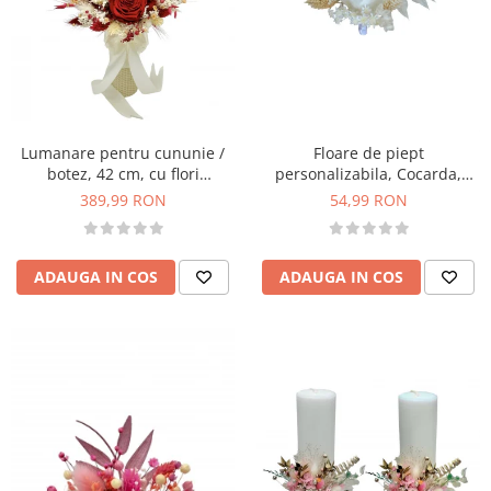
Lumanare pentru cununie /
Floare de piept
botez, 42 cm, cu flori
personalizabila, Cocarda,
criogenate si plante uscate
Trandafir criogenat mare alb
389,99 RON
54,99 RON
(personalizabila cromatic si cu
si Plante naturale uscate
text)
ADAUGA IN COS
ADAUGA IN COS