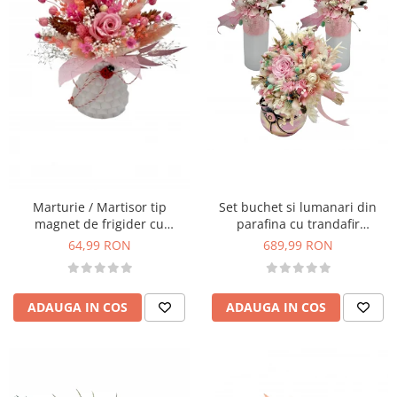
Set buchet si lumanari din
Marturie / Martisor tip
parafina cu trandafir
magnet de frigider cu
criogenat si plante naturale
trandafir criogenat si plante
689,99 RON
64,99 RON
uscate - Roz Multicolor
naturale uscate - Roz / Alb
ADAUGA IN COS
ADAUGA IN COS