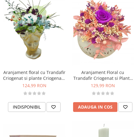
Aranjament floral cu Trandafir
Aranjament Floral cu
Criogenat si plante Criogenate
Trandafir Criogenat si Plante
in vaza Venus, Eventissimi
Naturale Uscate in vas
124,99 RON
129,99 RON
Ceramic Multicolor,
Eventissimi
INDISPONIBIL
ADAUGA IN COS