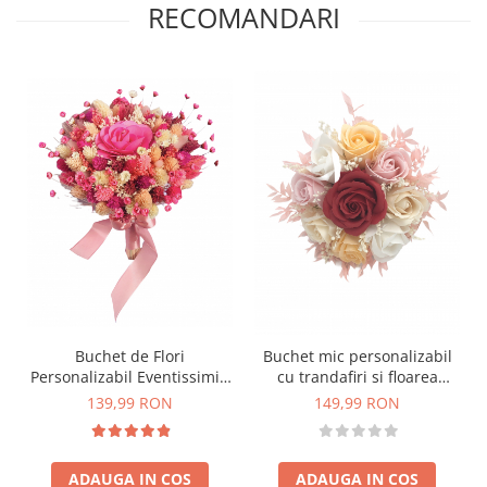
RECOMANDARI
Buchet de Flori
Buchet mic personalizabil
Personalizabil Eventissimi -
cu trandafiri si floarea
Plante Uscate, Mic,
miresei (Rosu, Multicolor)
139,99 RON
149,99 RON
Predominant Roz
ADAUGA IN COS
ADAUGA IN COS