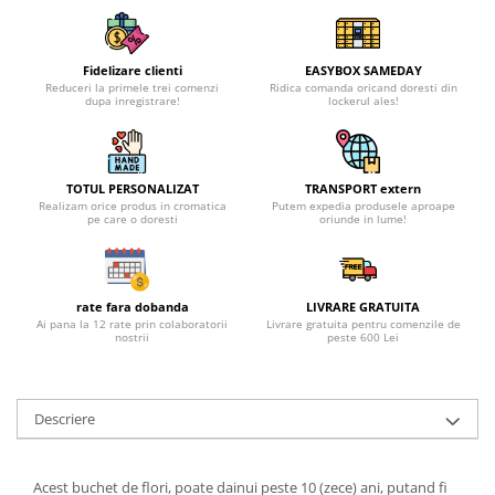
Fidelizare clienti
EASYBOX SAMEDAY
Reduceri la primele trei comenzi
Ridica comanda oricand doresti din
dupa inregistrare!
lockerul ales!
TOTUL PERSONALIZAT
TRANSPORT extern
Realizam orice produs in cromatica
Putem expedia produsele aproape
pe care o doresti
oriunde in lume!
rate fara dobanda
LIVRARE GRATUITA
Ai pana la 12 rate prin colaboratorii
Livrare gratuita pentru comenzile de
nostrii
peste 600 Lei
Descriere
Acest buchet de flori, poate dainui peste 10 (zece) ani, putand fi