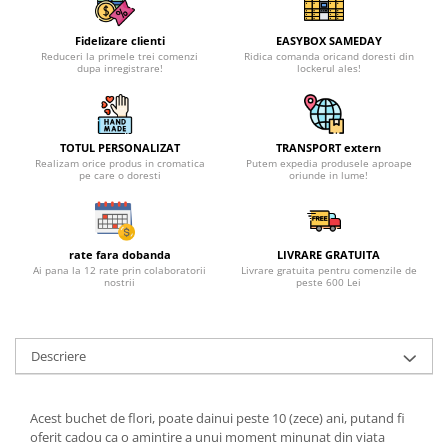
Fidelizare clienti
EASYBOX SAMEDAY
Reduceri la primele trei comenzi
Ridica comanda oricand doresti din
dupa inregistrare!
lockerul ales!
TOTUL PERSONALIZAT
TRANSPORT extern
Realizam orice produs in cromatica
Putem expedia produsele aproape
pe care o doresti
oriunde in lume!
rate fara dobanda
LIVRARE GRATUITA
Ai pana la 12 rate prin colaboratorii
Livrare gratuita pentru comenzile de
nostrii
peste 600 Lei
Descriere
Acest buchet de flori, poate dainui peste 10 (zece) ani, putand fi
oferit cadou ca o amintire a unui moment minunat din viata