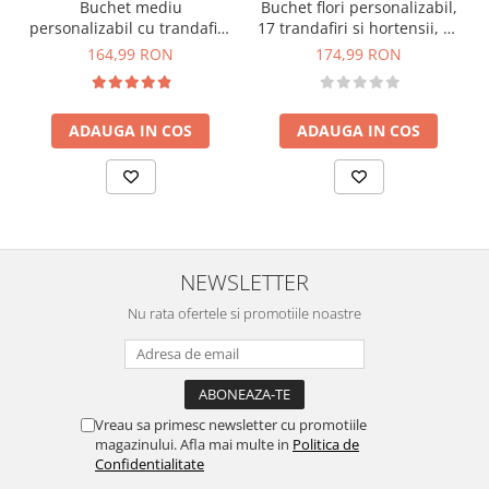
Buchet mediu
Buchet flori personalizabil,
personalizabil cu trandafiri,
17 trandafiri si hortensii, by
mini bujori si floarea
Eventissimi, Alb / Albastru
164,99 RON
174,99 RON
miresei (Alb, Roz)
ADAUGA IN COS
ADAUGA IN COS
NEWSLETTER
Nu rata ofertele si promotiile noastre
Vreau sa primesc newsletter cu promotiile
magazinului. Afla mai multe in
Politica de
Confidentialitate