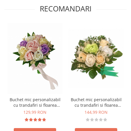
RECOMANDARI
Buchet mic personalizabil
Buchet mic personalizabil
cu trandafiri si floarea
cu trandafiri si floarea
miresei (Roz, Multicolor)
miresei (Verde, Crem, Alb)
129,99 RON
144,99 RON