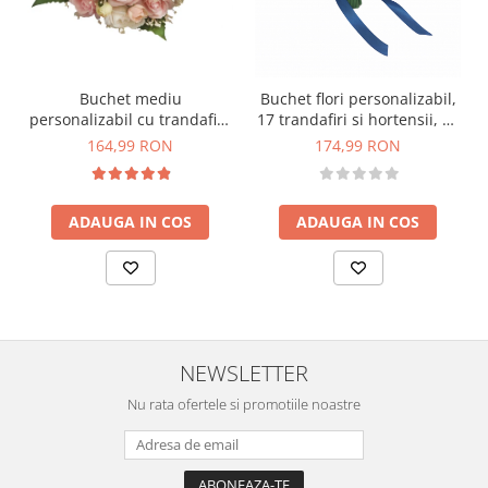
Buchet mediu
Buchet flori personalizabil,
personalizabil cu trandafiri,
17 trandafiri si hortensii, by
mini bujori si floarea
Eventissimi, Alb / Albastru
164,99 RON
174,99 RON
miresei (Alb, Roz)
ADAUGA IN COS
ADAUGA IN COS
NEWSLETTER
Nu rata ofertele si promotiile noastre