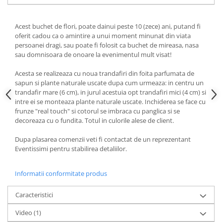
Acest buchet de flori, poate dainui peste 10 (zece) ani, putand fi
oferit cadou ca o amintire a unui moment minunat din viata
persoanei dragi, sau poate fi folosit ca buchet de mireasa, nasa
sau domnisoara de onoare la evenimentul mult visat!
Acesta se realizeaza cu noua trandafiri din foita parfumata de
sapun si plante naturale uscate dupa cum urmeaza: in centru un
trandafir mare (6 cm), in jurul acestuia opt trandafiri mici (4 cm) si
intre ei se monteaza plante naturale uscate. Inchiderea se face cu
frunze "real touch" si cotorul se imbraca cu panglica si se
decoreaza cu o fundita. Totul in culorile alese de client.
Dupa plasarea comenzii veti fi contactat de un reprezentant
Eventissimi pentru stabilirea detaliilor.
Informatii conformitate produs
Caracteristici
Video
(1)