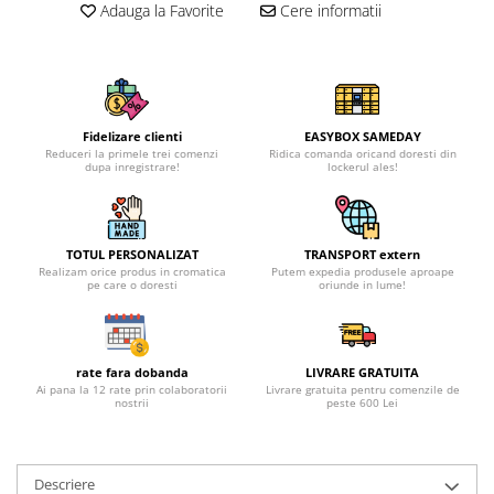
Adauga la Favorite
Cere informatii
Fidelizare clienti
EASYBOX SAMEDAY
Reduceri la primele trei comenzi
Ridica comanda oricand doresti din
dupa inregistrare!
lockerul ales!
TOTUL PERSONALIZAT
TRANSPORT extern
Realizam orice produs in cromatica
Putem expedia produsele aproape
pe care o doresti
oriunde in lume!
rate fara dobanda
LIVRARE GRATUITA
Ai pana la 12 rate prin colaboratorii
Livrare gratuita pentru comenzile de
nostrii
peste 600 Lei
Descriere