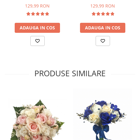
miresei (Crem, Multicolor)
miresei (Roz, Multicolor)
129,99 RON
129,99 RON
ADAUGA IN COS
ADAUGA IN COS
PRODUSE SIMILARE