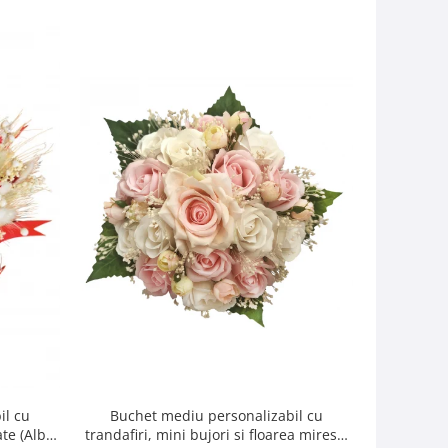
il cu
Buchet mediu personalizabil cu
Buchet mic
ate (Alb,
trandafiri, mini bujori si floarea miresei
si f