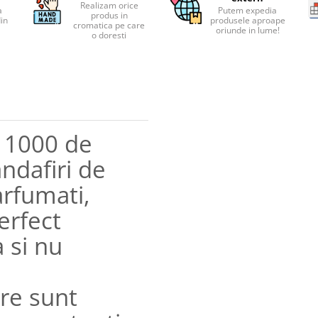
Realizam orice
a
Putem expedia
produs in
din
produsele aproape
cromatica pe care
oriunde in lume!
o doresti
i 1000 de
andafiri de
arfumati,
erfect
 si nu
re sunt