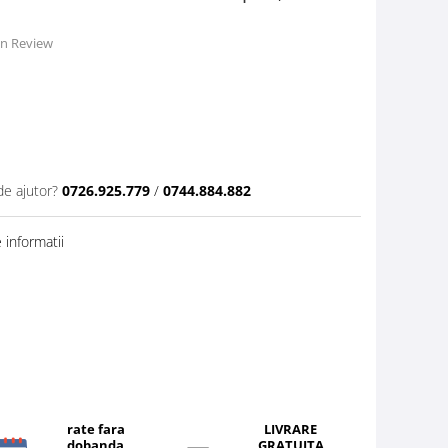
 un Review
de ajutor?
0726.925.779
/
0744.884.882
informatii
rate fara
LIVRARE
dobanda
GRATUITA