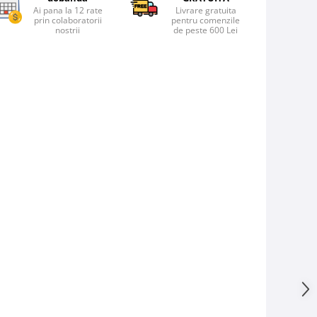
Ai pana la 12 rate
Livrare gratuita
prin colaboratorii
pentru comenzile
nostrii
de peste 600 Lei