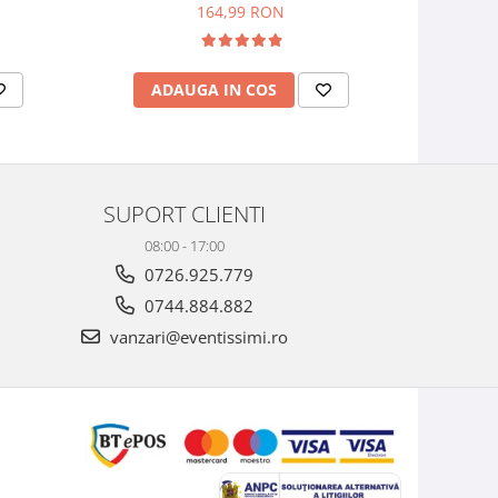
(Alb, Roz)
164,99 RON
ADAUGA IN COS
AD
SUPORT CLIENTI
08:00 - 17:00
0726.925.779
0744.884.882
vanzari@eventissimi.ro