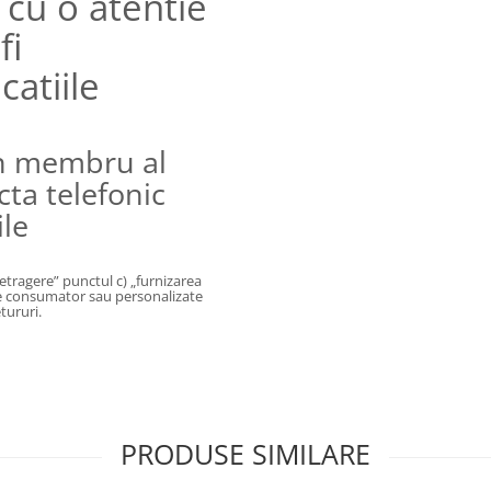
 cu o atentie
fi
catiile
n membru al
cta telefonic
ile
retragere” punctul
c) „furnizarea
de consumator sau personalizate
tururi.
PRODUSE SIMILARE