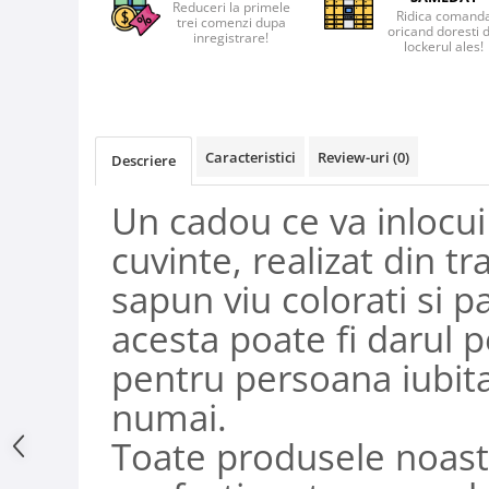
Reduceri la primele
Ridica comand
trei comenzi dupa
oricand doresti 
inregistrare!
lockerul ales!
Caracteristici
Review-uri
(0)
Descriere
Un cadou ce va inlocu
cuvinte, realizat din tr
sapun viu colorati si p
acesta poate fi darul p
pentru persoana iubita
numai.
Toate produsele noast