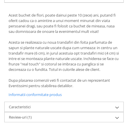
Acest buchet de flori, poate dainui peste 10 (zece) ani, putand fi
oferit cadou ca o amintire a unui moment minunat din viata
persoanei dragi, sau poate fi folosit ca buchet de mireasa, nasa
sau domnisoara de onoare la evenimentul mult visat!
Acesta se realizeaza cu noua trandafiri din foita parfumata de
sapun si plante naturale uscate dupa cum urmeaza: in centru un
trandafir mare (6 cm), in jurul acestuia opt trandafiri mici (4 cm) si
intre ei se monteaza plante naturale uscate. Inchiderea se face cu
frunze "real touch" si cotorul se imbraca cu panglica si se
decoreaza cu o fundita. Totul in culorile alese de client.
Dupa plasarea comenzii veti fi contactat de un reprezentant
Eventissimi pentru stabilirea detaliilor.
Informatii conformitate produs
Caracteristici
Review-uri
(1)