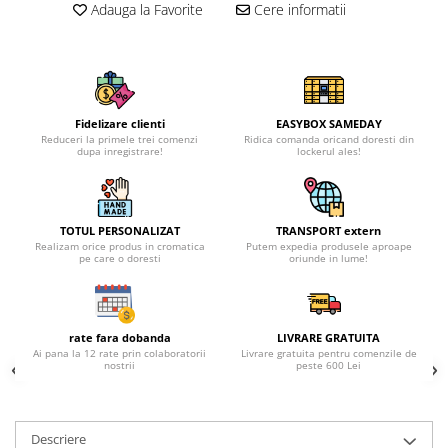
Adauga la Favorite
Cere informatii
Fidelizare clienti
EASYBOX SAMEDAY
Reduceri la primele trei comenzi
Ridica comanda oricand doresti din
dupa inregistrare!
lockerul ales!
TOTUL PERSONALIZAT
TRANSPORT extern
Realizam orice produs in cromatica
Putem expedia produsele aproape
pe care o doresti
oriunde in lume!
rate fara dobanda
LIVRARE GRATUITA
Ai pana la 12 rate prin colaboratorii
Livrare gratuita pentru comenzile de
nostrii
peste 600 Lei
Descriere