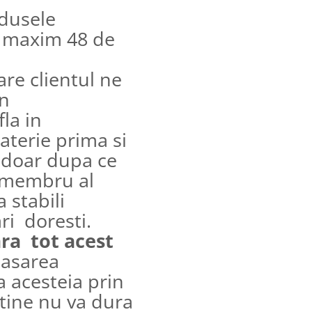
dusele
e maxim 48 de
are clientul ne
in
fla in
aterie prima si
e doar dupa ce
n membru al
 stabili
ri doresti.
ara tot acest
lasarea
a acesteia prin
 tine nu va dura