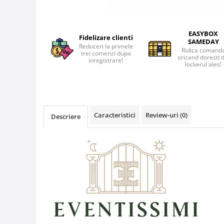
EASYBOX
Fidelizare clienti
SAMEDAY
Reduceri la primele
Ridica comand
trei comenzi dupa
oricand doresti 
inregistrare!
lockerul ales!
Caracteristici
Review-uri
(0)
Descriere