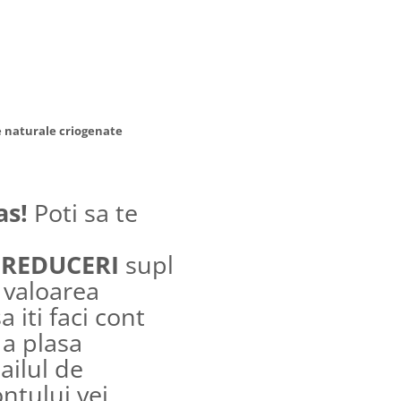
e naturale criogenate
as!
Poti sa te
e
REDUCERI
suplimentare incepand
 valoarea
 iti faci cont
 a plasa
ilul de
ontului vei