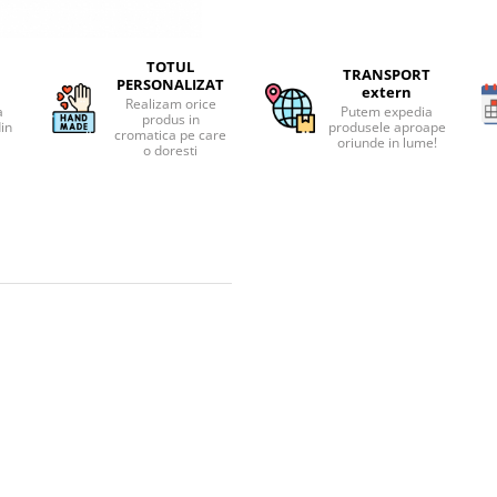
TOTUL
TRANSPORT
PERSONALIZAT
extern
Realizam orice
a
Putem expedia
produs in
din
produsele aproape
cromatica pe care
oriunde in lume!
o doresti