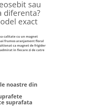
osebit sau
a diferenta?
odel exact
a calitate cu un magnet
mai frumos aranjament floral
ozitionat ca magnet de frigider
dmirat in fiecare zi de catre
ele noastre din
suprafete
ice suprafata