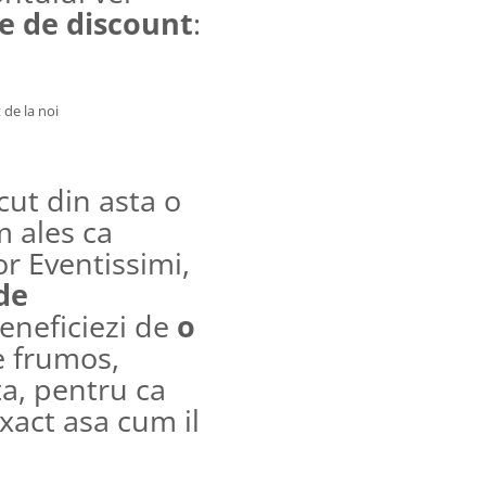
e de discount
:
 de la noi
cut din asta o
m ales ca
r Eventissimi,
de
eneficiezi de
o
e frumos,
a, pentru ca
xact asa cum il