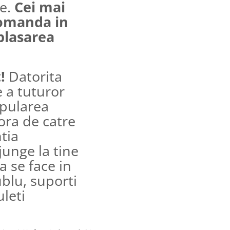
re.
Cei mai
comanda in
plasarea
t!
Datorita
 a tuturor
ipularea
ora de catre
ntia
junge la tine
a se face in
ublu, suporti
uleti