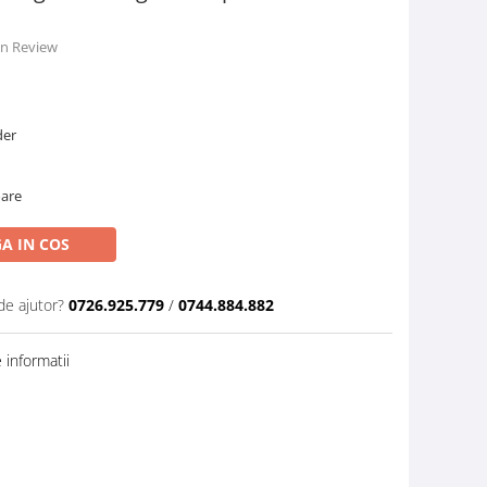
 un Review
der
oare
A IN COS
de ajutor?
0726.925.779
/
0744.884.882
informatii