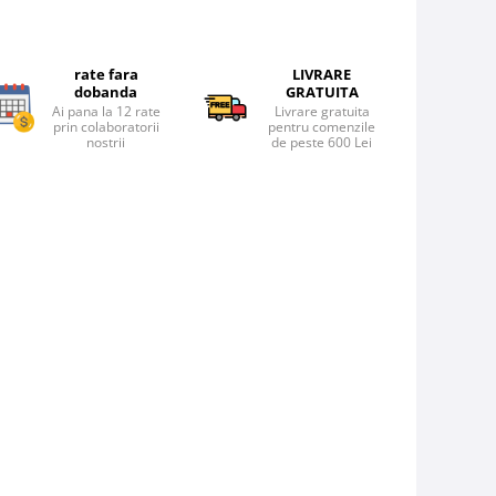
rate fara
LIVRARE
dobanda
GRATUITA
Ai pana la 12 rate
Livrare gratuita
prin colaboratorii
pentru comenzile
nostrii
de peste 600 Lei