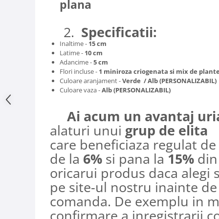
plana
2.
Specificatii:
Inaltime -
15 cm
Latime -
10 cm
Adancime -
5 cm
Flori incluse
-
1 miniroza criogenata si mix de plant
Culoare aranjament -
Verde / Alb (PERSONALIZABIL)
Culoare vaza -
Alb (PERSONALIZABIL)
Ai acum un avantaj uri
alaturi unui
grup de elita
care beneficiaza regulat d
de la
6%
si pana la
15%
din
oricarui produs daca alegi sa
pe site-ul nostru inainte de
comanda. De exemplu in ma
confirmare a inregistrarii c