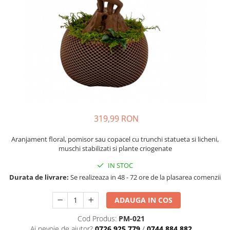
319,99 RON
Aranjament floral, pomisor sau copacel cu trunchi statueta si licheni,
muschi stabilizati si plante criogenate
IN STOC
Durata de livrare:
Se realizeaza in 48 - 72 ore de la plasarea comenzii
ADAUGA IN COS
Cod Produs:
PM-021
Ai nevoie de ajutor?
0726.925.779
/
0744.884.882