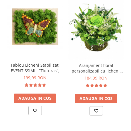
Tablou Licheni Stabilizati
Aranjament floral
EVENTISSIMI - ”Fluturas”,
personalizabil cu licheni,
Multicolor, 18,5X22,5 CM
trandafir si plante naturale
199,99 RON
184,99 RON
criogenate si stabilizate pe
suport tip buturuga (Verde)
ADAUGA IN COS
ADAUGA IN COS