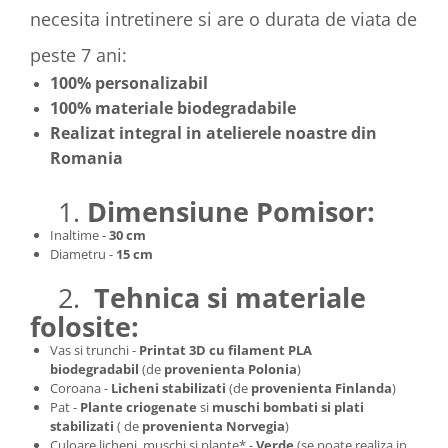
necesita intretinere si are o durata de viata de
peste 7 ani:
100% personalizabil
100% materiale biodegradabile
Realizat integral in atelierele noastre din
Romania
1.
Dimensiune Pomisor:
Inaltime -
30 cm
Diametru -
15 cm
2.
Tehnica si materiale
folosite:
Vas si trunchi -
Printat 3D cu filament PLA
biodegradabil
(de
provenienta Polonia
)
Coroana -
Licheni stabilizati
(de
provenienta Finlanda
)
Pat -
Plante criogenate
si
muschi bombati si plati
stabilizati
( de
provenienta Norvegia
)
Culoare licheni, muschi si plante* -
Verde
(se poate realiza in