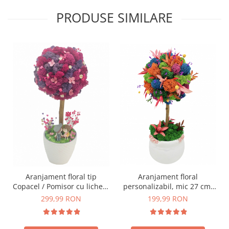
PRODUSE SIMILARE
Aranjament floral tip
Aranjament floral
Copacel / Pomisor cu licheni
personalizabil, mic 27 cm,
naturali stabilizati si plante
tip copacel / pomisor cu
299,99 RON
199,99 RON
naturale criogenate si
licheni naturali stabilizati si
uscate, Eventissimi,
plante naturale criogenate
Roz/Mov , 36 cm, vaza
si uscate in vas ceramic