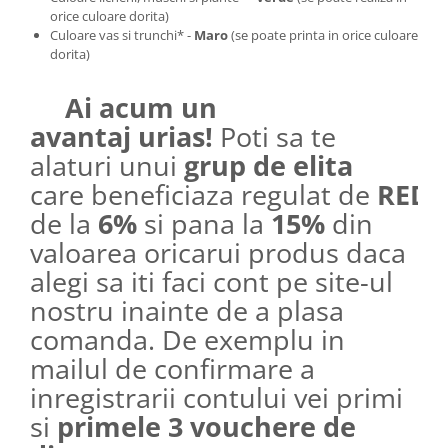
orice culoare dorita)
Culoare vas si trunchi* -
Maro
(se poate printa in orice culoare
dorita)
Ai acum un
avantaj urias!
Poti sa te
alaturi unui
grup de elita
care beneficiaza regulat de
REDU
de la
6%
si pana la
15%
din
valoarea oricarui produs daca
alegi sa iti faci cont pe site-ul
nostru inainte de a plasa
comanda. De exemplu in
mailul de confirmare a
inregistrarii contului vei primi
si
primele 3 vouchere de