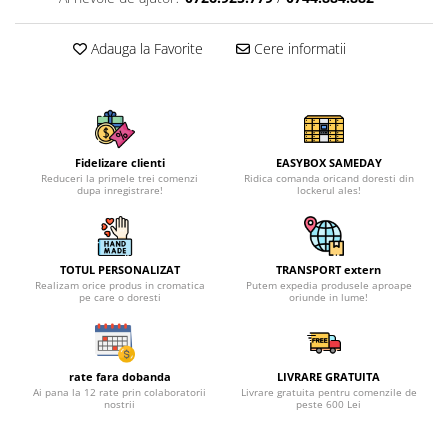
Adauga la Favorite
Cere informatii
Fidelizare clienti
EASYBOX SAMEDAY
Reduceri la primele trei comenzi
Ridica comanda oricand doresti din
dupa inregistrare!
lockerul ales!
TOTUL PERSONALIZAT
TRANSPORT extern
Realizam orice produs in cromatica
Putem expedia produsele aproape
pe care o doresti
oriunde in lume!
rate fara dobanda
LIVRARE GRATUITA
Ai pana la 12 rate prin colaboratorii
Livrare gratuita pentru comenzile de
nostrii
peste 600 Lei