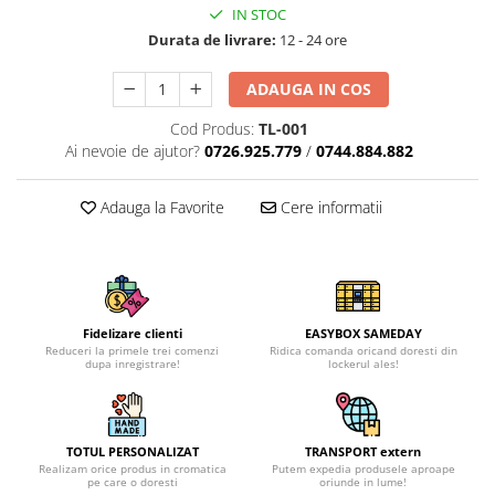
IN STOC
Durata de livrare:
12 - 24 ore
ADAUGA IN COS
Cod Produs:
TL-001
Ai nevoie de ajutor?
0726.925.779
/
0744.884.882
Adauga la Favorite
Cere informatii
Fidelizare clienti
EASYBOX SAMEDAY
Reduceri la primele trei comenzi
Ridica comanda oricand doresti din
dupa inregistrare!
lockerul ales!
TOTUL PERSONALIZAT
TRANSPORT extern
Realizam orice produs in cromatica
Putem expedia produsele aproape
pe care o doresti
oriunde in lume!