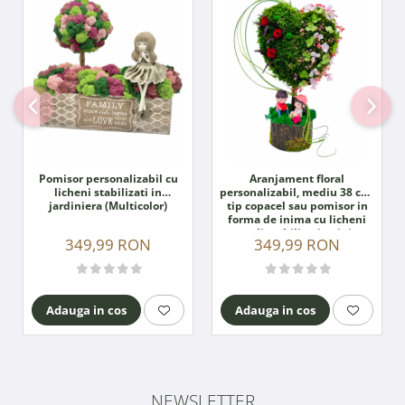
Pomisor personalizabil cu
Aranjament floral
licheni stabilizati in
personalizabil, mediu 38 cm,
jardiniera (Multicolor)
tip copacel sau pomisor in
forma de inima cu licheni
naturali stabilizati, miniroze
349,99 RON
349,99 RON
criogenate si flori criogenate
(Multicolor)
Adauga in cos
Adauga in cos
NEWSLETTER