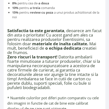
8%
pentru cea de-
a doua
10%
pentru
a treia
comanda
15%
pentru
review cu poza
a unui produs achizitionat de la
noi
Satisfactia ta este garantata
, deoarece am facut
din asta o prioritate! Cu acest gand am ales ca
pentru realizarea produselor Eventissimi, sa
folosim doar
materiale de inalta calitate.
Mai
mult, beneficiezi de
o echipa dedicata
creatiei
de frumos.
Zero riscuri la transport!
Datorita ambalarii
foarte minutioase a tuturor produselor, chiar si la
manipularea necoraspunzatoare a acestora de
catre firmele de curierat, ai garantia ca
decoratiunile alese vor ajunge la tine intacte si la
timp! Ambalarea se face in cutii de carton cu
perete dublu, suporti speciali, folie cu bule si
pufuleti biodegradabili.
* Nuantele culorilor pot diferi putin comparativ cu cele
din imagini in functie de cat de bine este calibrat
display-ul de pe care sunt vizionate.