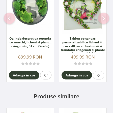
Oglinda decorativa rotunda
Tablou pe canvas,
cu muschi, licheni si plante
personalizabil cu licheni 40
criogenate, 51 cm (Verde)
cm x 40 cm cu hortensii si
trandafiri criogenati si plante
naturale uscate (Multicolor)
699,99 RON
499,99 RON
Adauga in cos
Adauga in cos
Produse similare