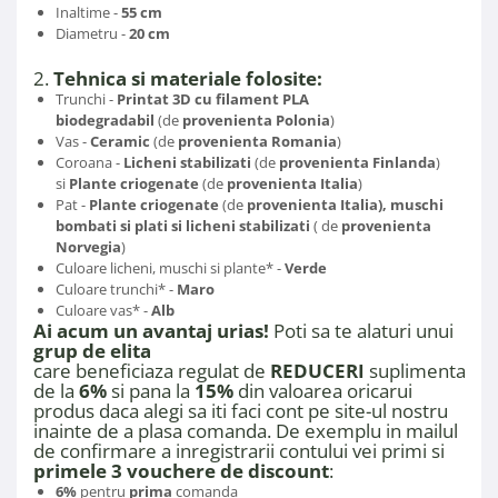
Inaltime -
55 cm
Diametru -
20 cm
2.
Tehnica si materiale folosite:
Trunchi -
Printat 3D cu filament PLA
biodegradabil
(de
provenienta Polonia
)
Vas -
Ceramic
(de
provenienta Romania
)
Coroana -
Licheni stabilizati
(de
provenienta Finlanda
)
si
Plante criogenate
(de
provenienta Italia
)
Pat -
Plante criogenate
(de
provenienta Italia),
muschi
bombati si plati si licheni stabilizati
( de
provenienta
Norvegia
)
Culoare licheni, muschi si plante* -
Verde
Culoare trunchi* -
Maro
Culoare vas* -
Alb
Ai acum un avantaj urias!
Poti sa te alaturi unui
grup de elita
care beneficiaza regulat de
REDUCERI
suplimentare 
de la
6%
si pana la
15%
din valoarea oricarui
produs daca alegi sa iti faci cont pe site-ul nostru
inainte de a plasa comanda. De exemplu in mailul
de confirmare a inregistrarii contului vei primi si
primele 3 vouchere de discount
:
6%
pentru
prima
comanda