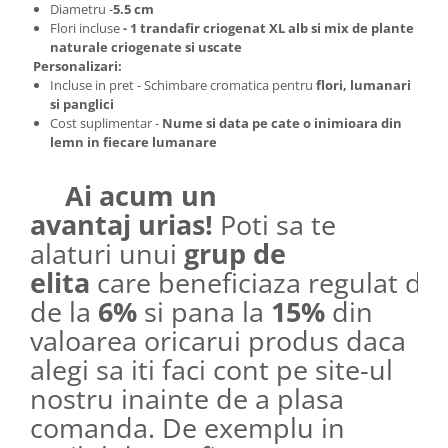
Diametru -
5.5 cm
Flori incluse
- 1 trandafir criogenat XL alb si mix de plante
naturale criogenate si uscate
Personalizari:
Incluse in pret - Schimbare cromatica pentru
f
lori, lumanari
si panglici
Cost suplimentar -
Nume si data pe cate o inimioara din
lemn in fiecare lumanare
Ai acum un
avantaj urias!
Poti sa te
alaturi unui
grup de
elita
care beneficiaza regulat de
de la
6%
si pana la
15%
din
valoarea oricarui produs daca
alegi sa iti faci cont pe site-ul
nostru inainte de a plasa
comanda. De exemplu in