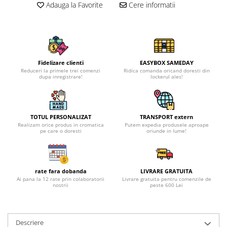
Adauga la Favorite
Cere informatii
Fidelizare clienti
EASYBOX SAMEDAY
Reduceri la primele trei comenzi
Ridica comanda oricand doresti din
dupa inregistrare!
lockerul ales!
TOTUL PERSONALIZAT
TRANSPORT extern
Realizam orice produs in cromatica
Putem expedia produsele aproape
pe care o doresti
oriunde in lume!
rate fara dobanda
LIVRARE GRATUITA
Ai pana la 12 rate prin colaboratorii
Livrare gratuita pentru comenzile de
nostrii
peste 600 Lei
Descriere