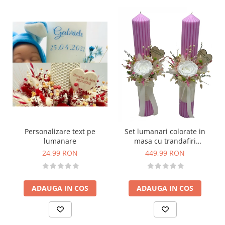
Personalizare text pe
Set lumanari colorate in
lumanare
masa cu trandafiri
criogenati si plante
24,99 RON
449,99 RON
naturale criogenate
ADAUGA IN COS
ADAUGA IN COS