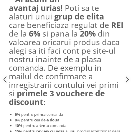
avantaj urias!
Poti sa te
alaturi unui
grup de elita
care beneficiaza regulat de
REDU
de la
6%
si pana la
20%
din
valoarea oricarui produs daca
alegi sa iti faci cont pe site-ul
nostru inainte de a plasa
comanda. De exemplu in
mailul de confirmare a
inregistrarii contului vei primi
si
primele 3 vouchere de
discount
:
6%
pentru
prima
comanda
8%
pentru cea de-
a doua
10%
pentru
a treia
comanda
15%
pentru
review cu poza
a unui produs achizitionat de la