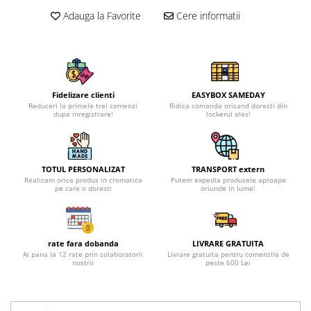
Adauga la Favorite
Cere informatii
Fidelizare clienti
EASYBOX SAMEDAY
Reduceri la primele trei comenzi
Ridica comanda oricand doresti din
dupa inregistrare!
lockerul ales!
TOTUL PERSONALIZAT
TRANSPORT extern
Realizam orice produs in cromatica
Putem expedia produsele aproape
pe care o doresti
oriunde in lume!
rate fara dobanda
LIVRARE GRATUITA
Ai pana la 12 rate prin colaboratorii
Livrare gratuita pentru comenzile de
nostrii
peste 600 Lei