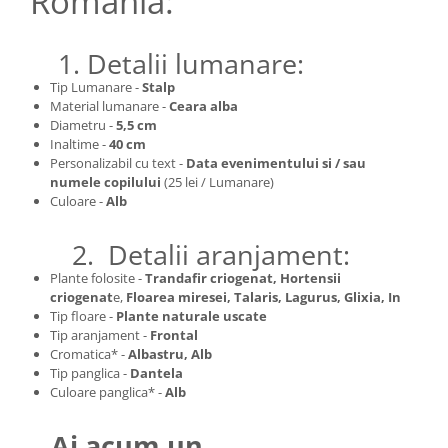
Romania:
1. Detalii lumanare:
Tip Lumanare -
Stalp
Material lumanare -
Ceara alba
Diametru -
5,5 cm
Inaltime -
40
cm
Personalizabil cu text -
Data evenimentului si / sau
numele copilului
(25 lei / Lumanare)
Culoare -
Alb
2. Detalii aranjament:
Plante folosite -
Trandafir criogenat, Hortensii
criogenat
e,
Floarea miresei, Talaris, Lagurus, Glixia, In
Tip floare -
Plante naturale uscate
Tip aranjament -
Frontal
Cromatica* -
Albastru, Alb
Tip panglica -
Dantela
Culoare panglica* -
Alb
Ai acum un