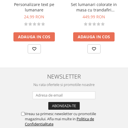
Personalizare text pe
Set lumanari colorate in
lumanare
masa cu trandafiri
criogenati si plante
24,99 RON
449,99 RON
naturale criogenate
ADAUGA IN COS
ADAUGA IN COS
NEWSLETTER
Nu rata ofertele si promotiile noastre
Vreau sa primesc newsletter cu promotiile
magazinului. Afla mai multe in
Politica de
Confidentialitate