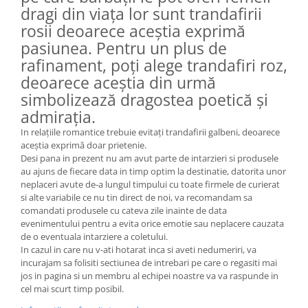
dragi din viața lor sunt trandafirii
rosii deoarece aceștia exprimă
pasiunea. Pentru un plus de
rafinament, poți alege trandafiri roz,
deoarece aceștia din urmă
simbolizează dragostea poetică și
admirația.
In relațiile romantice trebuie evitați trandafirii galbeni, deoarece
aceștia exprimă doar prietenie.
Desi pana in prezent nu am avut parte de intarzieri si produsele
au ajuns de fiecare data in timp optim la destinatie, datorita unor
neplaceri avute de-a lungul timpului cu toate firmele de curierat
si alte variabile ce nu tin direct de noi, va recomandam sa
comandati produsele cu cateva zile inainte de data
evenimentului pentru a evita orice emotie sau neplacere cauzata
de o eventuala intarziere a coletului.
In cazul in care nu v-ati hotarat inca si aveti nedumeriri, va
incurajam sa folisiti sectiunea de intrebari pe care o regasiti mai
jos in pagina si un membru al echipei noastre va va raspunde in
cel mai scurt timp posibil.