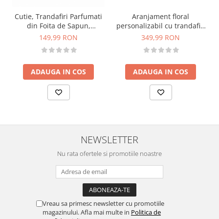
Cutie, Trandafiri Parfumati
Aranjament floral
din Foita de Sapun,
personalizabil cu trandafiri
Eventissimi, 27 Fire, Roz
si plante naturale
149,99 RON
349,99 RON
criogenate si stabilizate
ADAUGA IN COS
ADAUGA IN COS
NEWSLETTER
Nu rata ofertele si promotiile noastre
Vreau sa primesc newsletter cu promotiile
magazinului. Afla mai multe in
Politica de