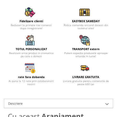
Fidelizare clienti
EASYBOX SAMEDAY
Reduceri la primele trei comenzi
Ridica comanda oricand doresti din
dupa inregistrare!
lockerul ales!
TOTUL PERSONALIZAT
TRANSPORT extern
Realizam orice produs in cromatica
Putem expedia produsele aproape
pe care o doresti
oriunde in lume!
rate fara dobanda
LIVRARE GRATUITA
Ai pana la 12 rate prin colaboratorii
Livrare gratuita pentru comenzile de
nostrii
peste 600 Lei
Descriere
Cu aceast
Aranjament