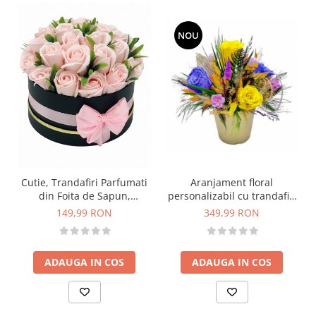
NOU
Cutie, Trandafiri Parfumati
Aranjament floral
din Foita de Sapun,
personalizabil cu trandafiri
Eventissimi, 27 Fire, Roz
si plante naturale
149,99 RON
349,99 RON
criogenate si stabilizate
ADAUGA IN COS
ADAUGA IN COS