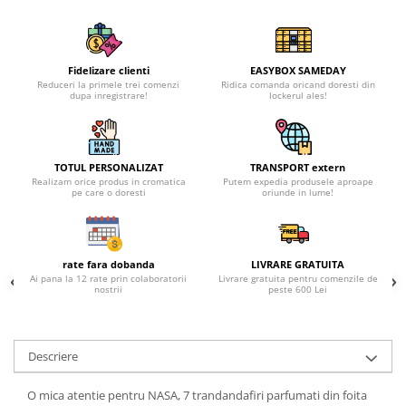
Fidelizare clienti
EASYBOX SAMEDAY
Reduceri la primele trei comenzi
Ridica comanda oricand doresti din
dupa inregistrare!
lockerul ales!
TOTUL PERSONALIZAT
TRANSPORT extern
Realizam orice produs in cromatica
Putem expedia produsele aproape
pe care o doresti
oriunde in lume!
rate fara dobanda
LIVRARE GRATUITA
Ai pana la 12 rate prin colaboratorii
Livrare gratuita pentru comenzile de
nostrii
peste 600 Lei
Descriere
O mica atentie pentru NASA, 7 trandandafiri parfumati din foita