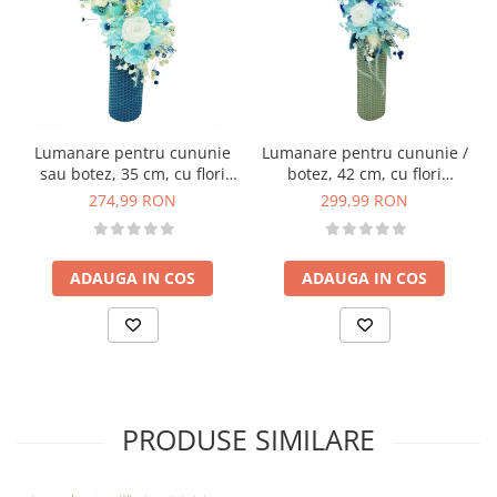
Lumanare pentru cununie
Lumanare pentru cununie /
sau botez, 35 cm, cu flori
botez, 42 cm, cu flori
criogenate si plante
criogenate si plante uscate
274,99 RON
299,99 RON
naturale uscate
(personalizabila cromatic si
(personalizabila cromatic si
cu text)
cu text)
ADAUGA IN COS
ADAUGA IN COS
PRODUSE SIMILARE