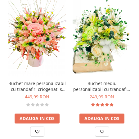
Buchet mare personalizabil
Buchet mediu
cu trandafiri criogenati si
personalizabil cu trandafiri,
flori naturale uscate si
bumbac si plante uscate si
449,99 RON
249,99 RON
criogenate, (Roz / Verde)
criogenate (Verde, Crem)
ADAUGA IN COS
ADAUGA IN COS