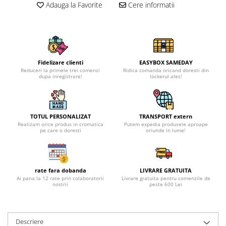
Adauga la Favorite
Cere informatii
Fidelizare clienti
EASYBOX SAMEDAY
Reduceri la primele trei comenzi
Ridica comanda oricand doresti din
dupa inregistrare!
lockerul ales!
TOTUL PERSONALIZAT
TRANSPORT extern
Realizam orice produs in cromatica
Putem expedia produsele aproape
pe care o doresti
oriunde in lume!
rate fara dobanda
LIVRARE GRATUITA
Ai pana la 12 rate prin colaboratorii
Livrare gratuita pentru comenzile de
nostrii
peste 600 Lei
Descriere