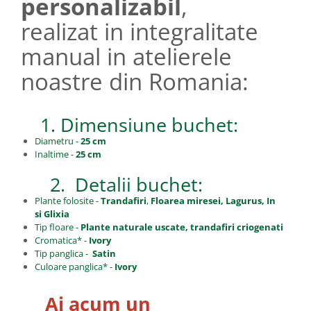
personalizabil
,
realizat in integralitate
manual in atelierele
noastre din Romania:
1. Dimensiune buchet:
Diametru -
25 cm
Inaltime -
25 cm
2. Detalii buchet:
Plante folosite -
Trandafiri
,
Floarea miresei, Lagurus, In
si Glixia
Tip floare -
Plante naturale uscate, trandafiri criogenati
Cromatica* -
Ivory
Tip panglica -
Satin
Culoare panglica* -
Ivory
Ai acum un