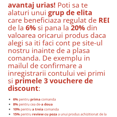
avantaj urias!
Poti sa te
alaturi unui
grup de elita
care beneficiaza regulat de
REDU
de la
6%
si pana la
20%
din
valoarea oricarui produs daca
alegi sa iti faci cont pe site-ul
nostru inainte de a plasa
comanda. De exemplu in
mailul de confirmare a
inregistrarii contului vei primi
si
primele 3 vouchere de
discount
:
6%
pentru
prima
comanda
8%
pentru cea de-
a doua
10%
pentru
a treia
comanda
15%
pentru
review cu poza
a unui produs achizitionat de la