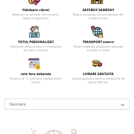
Fidelizare clienti
EASYBOX SAMEDAY
Reduceri la primele trei comenzi
Ridica comanda oricand doresti din
dupa inregistrare!
lockerul ales!
TOTUL PERSONALIZAT
TRANSPORT extern
Realizam orice produs in cromatica
Putem expedia produsele aproape
pe care o doresti
oriunde in lume!
rate fara dobanda
LIVRARE GRATUITA
Ai pana la 12 rate prin colaboratorii
Livrare gratuita pentru comenzile de
nostrii
peste 600 Lei
Descriere