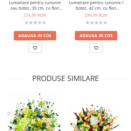
Lumanare pentru cununie
Lumanare pentru cununie /
sau botez, 35 cm, cu flori
botez, 42 cm, cu flori
criogenate si plante
criogenate si plante uscate
274,99 RON
299,99 RON
naturale uscate
(personalizabila cromatic si
(personalizabila cromatic si
cu text)
cu text)
ADAUGA IN COS
ADAUGA IN COS
PRODUSE SIMILARE