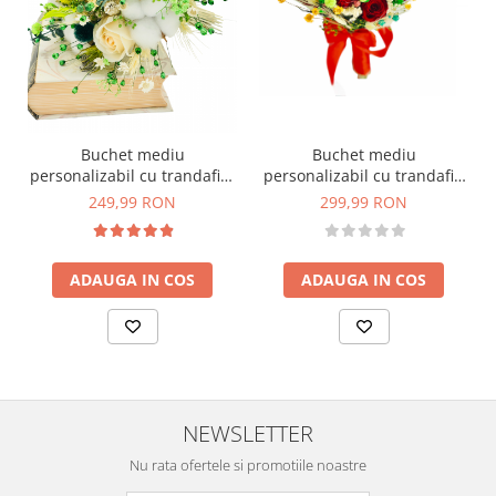
Buchet mediu
Buchet mediu
personalizabil cu trandafiri,
personalizabil cu trandafiri
bumbac si plante uscate si
si flori uscate (Multicolor)
249,99 RON
299,99 RON
criogenate (Verde, Crem)
ADAUGA IN COS
ADAUGA IN COS
NEWSLETTER
Nu rata ofertele si promotiile noastre