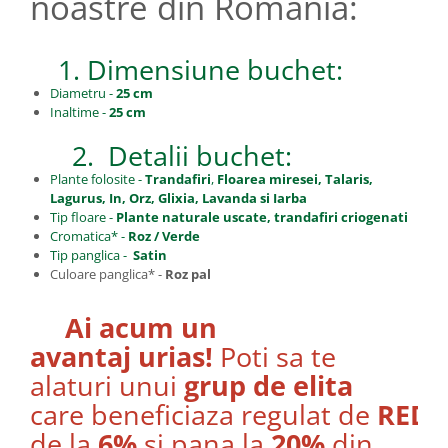
noastre din Romania:
1. Dimensiune buchet:
Diametru -
25 cm
Inaltime -
25 cm
2. Detalii buchet:
Plante folosite -
Trandafiri
,
Floarea miresei, Talaris,
Lagurus, In, Orz, Glixia, Lavanda si Iarba
Tip floare -
Plante naturale uscate, trandafiri criogenati
Cromatica* -
Roz / Verde
Tip panglica -
Satin
Culoare panglica* -
Roz pal
Ai acum un
avantaj urias!
Poti sa te
alaturi unui
grup de elita
care beneficiaza regulat de
REDU
de la
6%
si pana la
20%
din