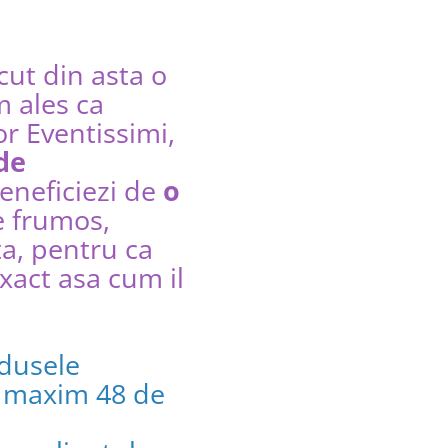
cut din asta o
m ales ca
r Eventissimi,
de
eneficiezi de
o
e frumos,
a, pentru ca
xact asa cum il
dusele
e maxim 48 de