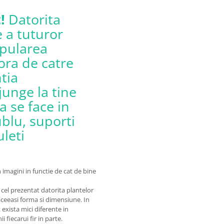
t!
Datorita
 a tuturor
ipularea
ora de catre
ntia
junge la tine
a se face in
ublu, suporti
uleti
 imagini in functie de cat de bine
cel prezentat datorita plantelor
 aceeasi forma si dimensiune. In
exista mici diferente in
 fiecarui fir in parte.