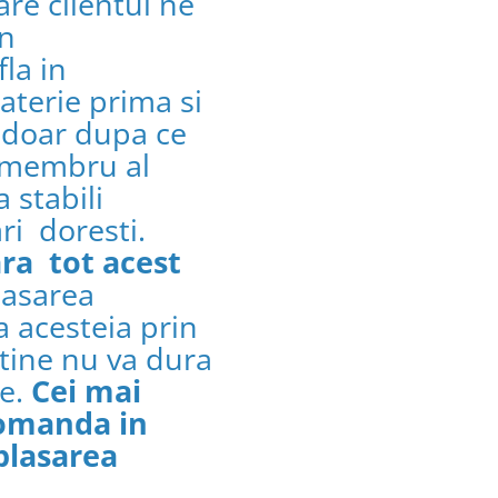
are clientul ne
in
fla in
aterie prima si
e doar dupa ce
n membru al
 stabili
ri doresti.
ara tot acest
lasarea
a acesteia prin
 tine nu va dura
re.
Cei mai
comanda in
plasarea