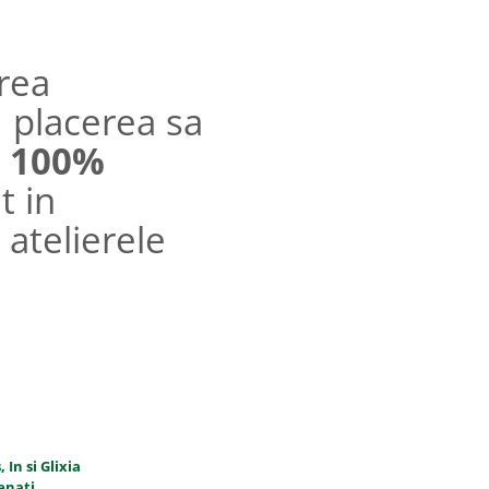
rea
 placerea sa
 100%
t in
 atelierele
 In si Glixia
enati