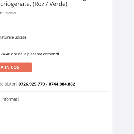
 criogenate, (Roz / Verde)
 un Review
 naturale uscate
 24-48 ore de la plasarea comenzii
A IN COS
de ajutor?
0726.925.779
/
0744.884.882
informatii