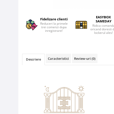
EASYBOX
Fidelizare clienti
SAMEDAY
Reduceri la primele
Ridica comand
trei comenzi dupa
oricand doresti 
inregistrare!
lockerul ales!
Caracteristici
Review-uri
(0)
Descriere