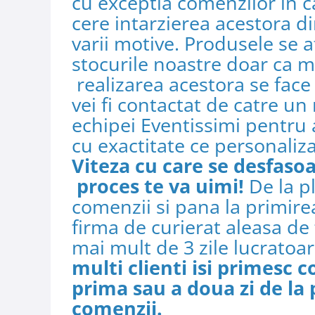
cu exceptia comenzilor in c
cere intarzierea acestora d
varii motive. Produsele se a
stocurile noastre doar ca m
realizarea acestora se fac
vei fi contactat de catre u
echipei Eventissimi pentru a
cu exactitate ce personaliza
Viteza cu care se desfaso
proces te va uimi!
De la p
comenzii si pana la primire
firma de curierat aleasa de
mai mult de 3 zile lucratoa
multi clienti isi primesc 
prima sau a doua zi de la 
comenzii.