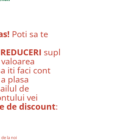
as!
Poti sa te
e
REDUCERI
suplimentare incepand
 valoarea
 iti faci cont
 a plasa
ilul de
ontului vei
e de discount
:
 de la noi