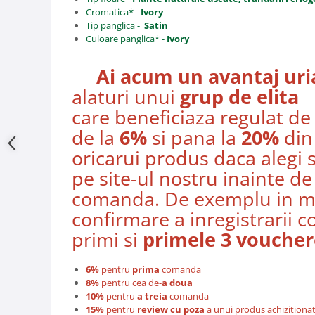
Cromatica* -
Ivory
Tip panglica -
Satin
Culoare panglica* -
Ivory
Ai acum un avantaj uri
alaturi unui
grup de elita
care beneficiaza regulat d
de la
6%
si pana la
20%
din
oricarui produs daca alegi sa
pe site-ul nostru inainte de
comanda. De exemplu in ma
confirmare a inregistrarii c
primi si
primele 3 voucher
6%
pentru
prima
comanda
8%
pentru cea de-
a doua
10%
pentru
a treia
comanda
15%
pentru
review cu poza
a unui produs achizitionat