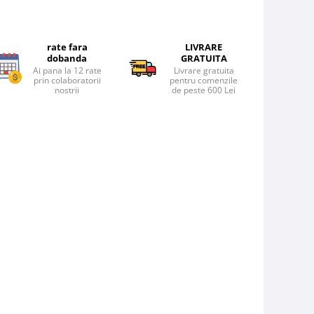
rate fara
LIVRARE
dobanda
GRATUITA
Ai pana la 12 rate
Livrare gratuita
prin colaboratorii
pentru comenzile
nostrii
de peste 600 Lei