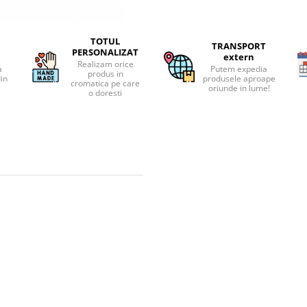
TOTUL
TRANSPORT
PERSONALIZAT
extern
Realizam orice
a
Putem expedia
produs in
din
produsele aproape
cromatica pe care
oriunde in lume!
o doresti