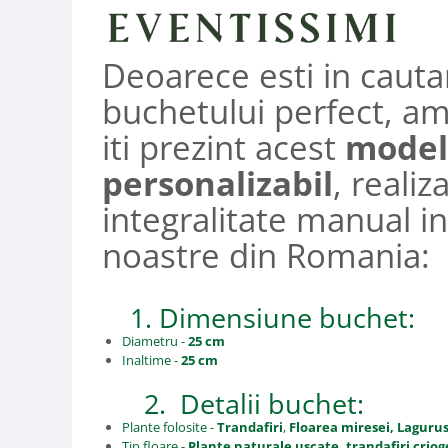
Deoarece esti in cauta
buchetului perfect, am
iti prezint acest
model
personalizabil
, realiza
integralitate manual in
noastre din Romania:
1. Dimensiune buchet:
Diametru -
25 cm
Inaltime -
25 cm
2. Detalii buchet:
Plante folosite -
Trandafiri
,
Floarea miresei, Lagurus,
Tip floare -
Plante naturale uscate, trandafiri criog