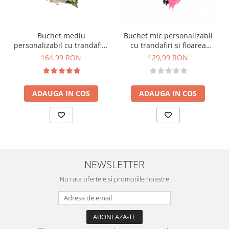
Buchet mediu
Buchet mic personalizabil
personalizabil cu trandafiri,
cu trandafiri si floarea
mini bujori si floarea
miresei (Roz, Alb)
164,99 RON
129,99 RON
miresei (Alb, Roz)
ADAUGA IN COS
ADAUGA IN COS
NEWSLETTER
Nu rata ofertele si promotiile noastre