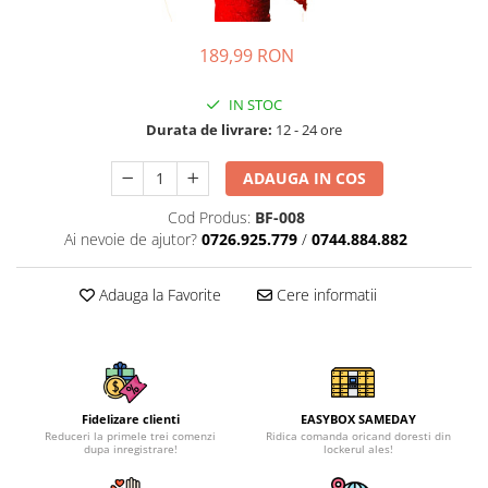
189,99 RON
IN STOC
Durata de livrare:
12 - 24 ore
ADAUGA IN COS
Cod Produs:
BF-008
Ai nevoie de ajutor?
0726.925.779
/
0744.884.882
Adauga la Favorite
Cere informatii
Fidelizare clienti
EASYBOX SAMEDAY
Reduceri la primele trei comenzi
Ridica comanda oricand doresti din
dupa inregistrare!
lockerul ales!