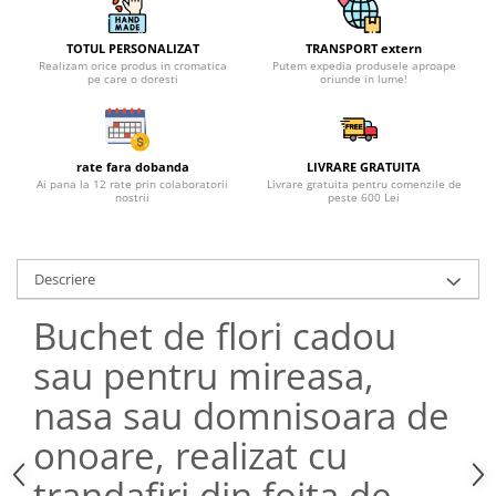
TOTUL PERSONALIZAT
TRANSPORT extern
Realizam orice produs in cromatica
Putem expedia produsele aproape
pe care o doresti
oriunde in lume!
rate fara dobanda
LIVRARE GRATUITA
Ai pana la 12 rate prin colaboratorii
Livrare gratuita pentru comenzile de
nostrii
peste 600 Lei
Descriere
Buchet de flori cadou
sau pentru mireasa,
nasa sau domnisoara de
onoare, realizat cu
trandafiri din foita de