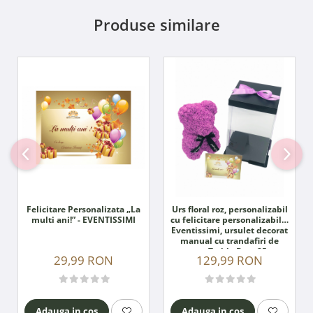
Produse similare
Felicitare Personalizata „La
Urs floral roz, personalizabil
multi ani!” - EVENTISSIMI
cu felicitare personalizabila,
Eventissimi, ursulet decorat
manual cu trandafiri de
spuma, Teddy Bear 25 cm,
29,99 RON
129,99 RON
cutie decorativa inclusa
Adauga in cos
Adauga in cos