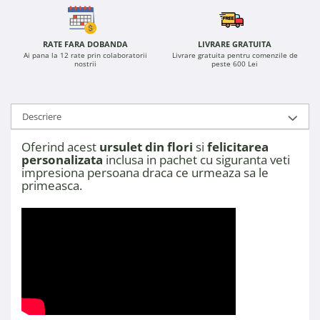
RATE FARA DOBANDA
LIVRARE GRATUITA
Ai pana la 12 rate prin colaboratorii
Livrare gratuita pentru comenzile de
nostrii
peste 600 Lei
Descriere
Oferind acest
ursulet din flori
si
felicitarea
personalizata
inclusa in pachet cu siguranta veti
impresiona persoana draca ce urmeaza sa le
primeasca.