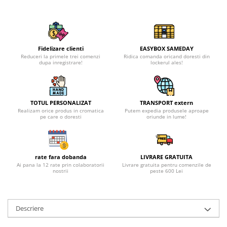
Fidelizare clienti
EASYBOX SAMEDAY
Reduceri la primele trei comenzi
Ridica comanda oricand doresti din
dupa inregistrare!
lockerul ales!
TOTUL PERSONALIZAT
TRANSPORT extern
Realizam orice produs in cromatica
Putem expedia produsele aproape
pe care o doresti
oriunde in lume!
rate fara dobanda
LIVRARE GRATUITA
Ai pana la 12 rate prin colaboratorii
Livrare gratuita pentru comenzile de
nostrii
peste 600 Lei
Descriere