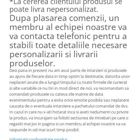
*La cererea clientului produsul se
poate livra nepersonalizat.
Dupa plasarea comenzii, un
membru al echipei noastre va
va contacta telefonic pentru a
stabili toate detaliile necesare
personalizarii si livrarii
produselor.
Desi pana in prezent nu am avut parte de intarzieri si produsele
au ajuns de fiecare data in timp optim la destinatie, datorita unor
neplaceri avute de-a lungul timpului cu toate firmele de curierat
si alte variabile ce nu tin in mod direct de noi, va recomandam sa
comandati produsele cu cateva zile inainte de data
evenimentului pentru a evita orice emotie posibila sau neplacere
cauzata de o eventuala intarziere a pachetului comandat de dvs.
In cazul in care nu v-ati hotarat inca si aveti nedumeriri cu privire
la produs, va incurajam sa folisiti sectiunea de intrebari pe care o
regasiti mai jos in pagina si un membru al echipei noastre va va
raspunde in cel mai scurt timp posibil.
Informatii conformitate produs