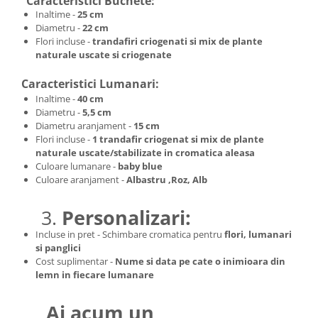
Caracteristici Buchete:
Inaltime -
25 cm
Diametru -
22 cm
Flori incluse
-
trandafiri criogenati si mix de plante
naturale uscate si criogenate
Caracteristici Lumanari:
Inaltime -
40 cm
Diametru -
5,5 cm
Diametru aranjament
-
15 cm
Flori incluse
-
1 trandafir criogenat si mix de plante
naturale uscate/stabilizate in cromatica aleasa
Culoare lumanare -
baby blue
Culoare aranjament -
Albastru ,Roz, Alb
3.
Personalizari:
Incluse in pret - Schimbare cromatica pentru
f
lori, lumanari
si panglici
Cost suplimentar -
Nume si data pe cate o inimioara din
lemn in fiecare lumanare
Ai acum un