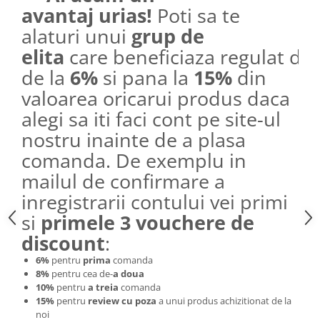
avantaj urias!
Poti sa te
alaturi unui
grup de
elita
care beneficiaza regulat de
de la
6%
si pana la
15%
din
valoarea oricarui produs daca
alegi sa iti faci cont pe site-ul
nostru inainte de a plasa
comanda. De exemplu in
mailul de confirmare a
inregistrarii contului vei primi
si
primele 3 vouchere de
discount
:
6%
pentru
prima
comanda
8%
pentru cea de-
a doua
10%
pentru
a treia
comanda
15%
pentru
review cu poza
a unui produs achizitionat de la
noi