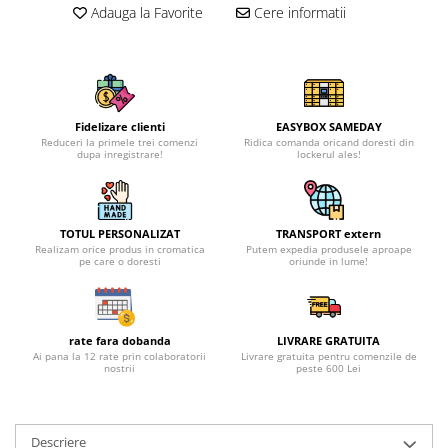
Adauga la Favorite
Cere informatii
Fidelizare clienti
EASYBOX SAMEDAY
Reduceri la primele trei comenzi
Ridica comanda oricand doresti din
dupa inregistrare!
lockerul ales!
TOTUL PERSONALIZAT
TRANSPORT extern
Realizam orice produs in cromatica
Putem expedia produsele aproape
pe care o doresti
oriunde in lume!
rate fara dobanda
LIVRARE GRATUITA
Ai pana la 12 rate prin colaboratorii
Livrare gratuita pentru comenzile de
nostrii
peste 600 Lei
Descriere