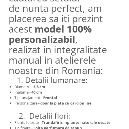
de nunta perfect, am
placerea sa iti prezint
acest
model 100%
personalizabil
,
realizat in integralitate
manual in atelierele
noastre din Romania:
1. Detalii lumanare:
Diametru -
5,5 cm
Inaltime -
40 cm
Tip ranajament
- Frontal
Personalizare
- doar la plata cu card online
2. Detalii flori:
Plante folosite -
Trandafirisi nplante naturale uscate
Tip floare -
F
oita parfumata de sapun