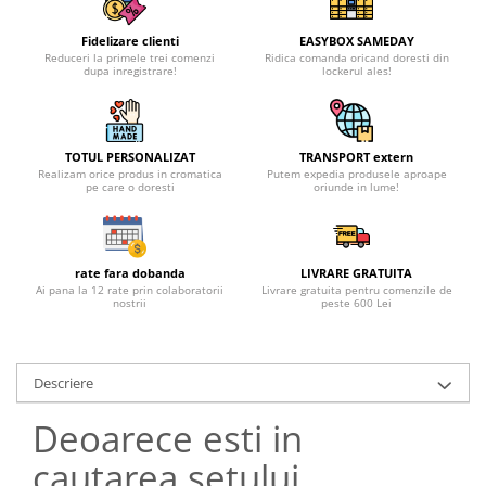
Fidelizare clienti
EASYBOX SAMEDAY
Reduceri la primele trei comenzi
Ridica comanda oricand doresti din
dupa inregistrare!
lockerul ales!
TOTUL PERSONALIZAT
TRANSPORT extern
Realizam orice produs in cromatica
Putem expedia produsele aproape
pe care o doresti
oriunde in lume!
rate fara dobanda
LIVRARE GRATUITA
Ai pana la 12 rate prin colaboratorii
Livrare gratuita pentru comenzile de
nostrii
peste 600 Lei
Descriere
Deoarece esti in
cautarea setului