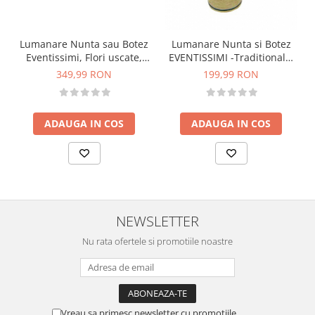
Lumanare Nunta sau Botez
Lumanare Nunta si Botez
Eventissimi, Flori uscate,
EVENTISSIMI -Traditionala,
Traditionala, Rosu
40 cm
349,99 RON
199,99 RON
ADAUGA IN COS
ADAUGA IN COS
NEWSLETTER
Nu rata ofertele si promotiile noastre
Vreau sa primesc newsletter cu promotiile