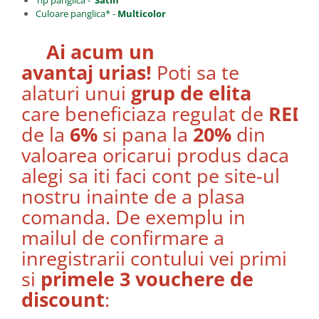
Tip panglica -
Satin
Culoare panglica* -
Multicolor
Ai acum un
avantaj urias!
Poti sa te
alaturi unui
grup de elita
care beneficiaza regulat de
REDU
de la
6%
si pana la
20%
din
valoarea oricarui produs daca
alegi sa iti faci cont pe site-ul
nostru inainte de a plasa
comanda. De exemplu in
mailul de confirmare a
inregistrarii contului vei primi
si
primele 3 vouchere de
discount
: