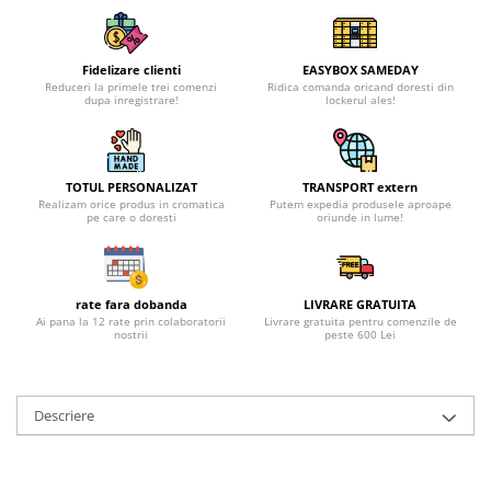
Fidelizare clienti
EASYBOX SAMEDAY
Reduceri la primele trei comenzi
Ridica comanda oricand doresti din
dupa inregistrare!
lockerul ales!
TOTUL PERSONALIZAT
TRANSPORT extern
Realizam orice produs in cromatica
Putem expedia produsele aproape
pe care o doresti
oriunde in lume!
rate fara dobanda
LIVRARE GRATUITA
Ai pana la 12 rate prin colaboratorii
Livrare gratuita pentru comenzile de
nostrii
peste 600 Lei
Descriere