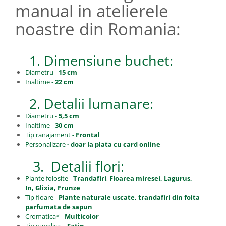
manual in atelierele
noastre din Romania:
1. Dimensiune buchet:
Diametru -
15 cm
Inaltime -
22 cm
2. Detalii lumanare:
Diametru -
5,5 cm
Inaltime -
30 cm
Tip ranajament
- Frontal
Personalizare
- doar la plata cu card online
3. Detalii flori:
Plante folosite -
Trandafiri
,
Floarea miresei, Lagurus,
In, Glixia, Frunze
Tip floare -
Plante naturale uscate, trandafiri din foita
parfumata de sapun
Cromatica* -
Multicolor