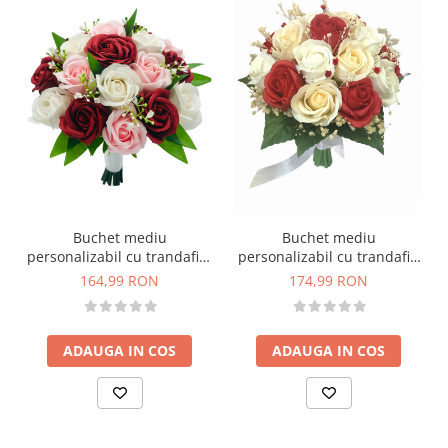
Buchet mediu
Buchet mediu
personalizabil cu trandafiri,
personalizabil cu trandafiri
verdeata si frunze (Grena,
si floarea miresei (Rosu,
164,99 RON
174,99 RON
Roz, Alb)
Alb, Crem)
ADAUGA IN COS
ADAUGA IN COS